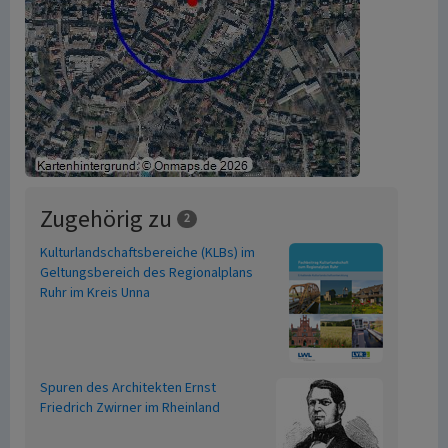
Zugehörig zu
2
Kulturlandschaftsbereiche (KLBs) im
Geltungsbereich des Regionalplans
Ruhr im Kreis Unna
Spuren des Architekten Ernst
Friedrich Zwirner im Rheinland