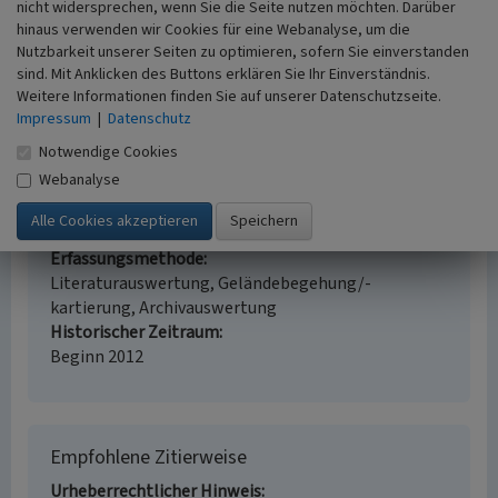
(Kulturlandschaftsbereich Regionalplan Ruhr
nicht widersprechen, wenn Sie die Seite nutzen möchten. Darüber
535)
hinaus verwenden wir Cookies für eine Webanalyse, um die
Nutzbarkeit unserer Seiten zu optimieren, sofern Sie einverstanden
Schlagwörter
sind. Mit Anklicken des Buttons erklären Sie Ihr Einverständnis.
Kulturlandschaftsbereich
Marktplatz
Hallenkirche
Weitere Informationen finden Sie auf unserer Datenschutzseite.
Kirchplatz
Impressum
|
Datenschutz
Fachsicht(en)
Notwendige Cookies
Kulturlandschaftspflege, Archäologie,
Webanalyse
Denkmalpflege, Landeskunde, Raumplanung
Erfassungsmaßstab
i.d.R. 1:25.000 (kleiner als 1:20.000)
Erfassungsmethode
Literaturauswertung, Geländebegehung/-
kartierung, Archivauswertung
Historischer Zeitraum
Beginn 2012
Empfohlene Zitierweise
Urheberrechtlicher Hinweis