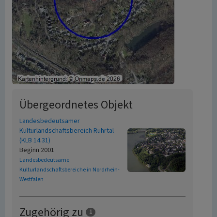
Übergeordnetes Objekt
Landesbedeutsamer
Kulturlandschaftsbereich Ruhrtal
(KLB 14.31)
Beginn 2001
Landesbedeutsame
Kulturlandschaftsbereiche in Nordrhein-
Westfalen
Zugehörig zu
1