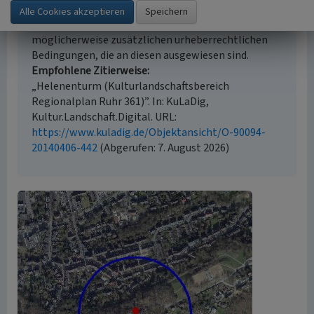
Der hier präsentierte Inhalt ist urheberrechtlich
geschützt. Die angezeigten Medien unterliegen
möglicherweise zusätzlichen urheberrechtlichen
Bedingungen, die an diesen ausgewiesen sind.
Empfohlene Zitierweise
„Helenenturm (Kulturlandschaftsbereich
Regionalplan Ruhr 361)”. In: KuLaDig,
Kultur.Landschaft.Digital. URL:
https://www.kuladig.de/Objektansicht/O-90094-
20140406-442
(Abgerufen: 7. August 2026)