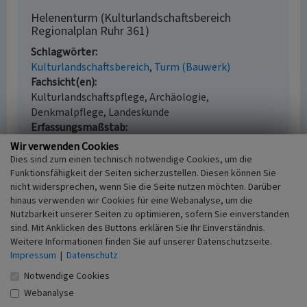
Helenenturm (Kulturlandschaftsbereich
Regionalplan Ruhr 361)
Schlagwörter
Kulturlandschaftsbereich
Turm (Bauwerk)
Fachsicht(en)
Kulturlandschaftspflege, Archäologie,
Denkmalpflege, Landeskunde
Erfassungsmaßstab
i.d.R. 1:25.000 (kleiner als 1:20.000)
Wir verwenden Cookies
Erfassungsmethode
Dies sind zum einen technisch notwendige Cookies, um die
Literaturauswertung, Geländebegehung/-
Funktionsfähigkeit der Seiten sicherzustellen. Diesen können Sie
nicht widersprechen, wenn Sie die Seite nutzen möchten. Darüber
kartierung, Archivauswertung
hinaus verwenden wir Cookies für eine Webanalyse, um die
Historischer Zeitraum
Nutzbarkeit unserer Seiten zu optimieren, sofern Sie einverstanden
Beginn 2012
sind. Mit Anklicken des Buttons erklären Sie Ihr Einverständnis.
Weitere Informationen finden Sie auf unserer Datenschutzseite.
Impressum
|
Datenschutz
Notwendige Cookies
Empfohlene Zitierweise
Webanalyse
Urheberrechtlicher Hinweis