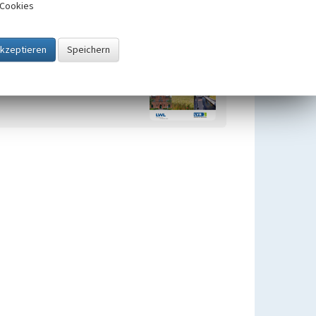
Cookies
Zugehörig zu
1
Kulturlandschaftsbereiche (KLBs)
im Geltungsbereich des
Regionalplans Ruhr in der
kreisfreien Stadt Bottrop