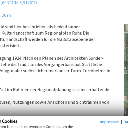
1,60374°N: 6,9176°O
4,26 m
eld sind hier beschrieben als bedeutsamer
g Kulturlandschaft zum Regionalplan Ruhr. Die
turlandschaft werden für die Maßstabsebene der
terisiert.
egung 1924. Nach den Plänen des Architekten Sunder-
lle die Tradition des Vorgängerbaus auf. Stattliche
Polygonaler südöstlicher markanter Turm. Turmhelme in
Ziel im Rahmen der Regionalplanung ist eine erhaltende
turen, Nutzungen sowie Ansichten und Sichträumen von
n Cookies
Impressum
|
Da
inen technisch notwendige Cookies, um die
erband Westfalen-Lippe, Fachbeitrag Kulturlandschaft zum