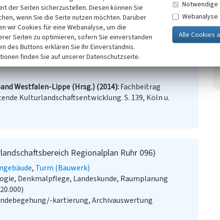
Notwendige 
it der Seiten sicherzustellen. Diesen können Sie
Webanalyse
chen, wenn Sie die Seite nutzen möchten. Darüber
n wir Cookies für eine Webanalyse, um die
erer Seiten zu optimieren, sofern Sie einverstanden
uhr
(Abgerufen: 04.04.2016)
ken des Buttons erklären Sie Ihr Einverständnis.
tionen finden Sie auf unserer Datenschutzseite.
and Westfalen-Lippe (Hrsg.) (2014)
Fachbeitrag
ende Kulturlandschaftsentwicklung. S. 139, Köln u.
rlandschaftsbereich Regionalplan Ruhr 096)
engebäude
Turm (Bauwerk)
ologie, Denkmalpflege, Landeskunde, Raumplanung
:20.000)
ändebegehung/-kartierung, Archivauswertung