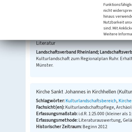
Funktionsfähigke
Regionalplan Ruhr, 2014
nicht widerspre
hinaus verwende
Internet
Nutzbarkeit uns
Fachbeitrag Kulturlandschaft zum Regionalplan R
sind. Mit Anklic
Weitere Informa
Literatur
Landschaftsverband Rheinland; Landschaftsverb
Kulturlandschaft zum Regionalplan Ruhr. Erhalt
Münster.
Kirche Sankt Johannes in Kirchhellen (Kultu
Schlagwörter
Kulturlandschaftsbereich
Kirch
Fachsicht(en)
Kulturlandschaftspflege, Archä
Erfassungsmaßstab
i.d.R. 1:25.000 (kleiner als 1
Erfassungsmethode
Literaturauswertung, Gel
Historischer Zeitraum
Beginn 2012