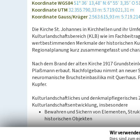
Koordinate WGS84
51° 36′ 13,48″ N: 6° 55′ 3,35″ O
5
Koordinate UTM
32.355.790,33 m: 5.719.021,31 m
Koordinate Gauss/Krüger
2.563.615,93 m: 5.719.21
Die Kirche St. Johannes in Kirchhellen und ihr Umf
Kulturlandschaftsbereich (KLB) wie im Fachbeitra
wertbestimmenden Merkmale der historischen Kul
Regionalplanung kurz zusammengefasst und charak
Nach dem Brand der alten Kirche 1917 Grundsteinl
Plaßmann erbaut. Nachfolgebau nimmt an neuer Ste
neuromanische Bruchsteinbasilika mit Querhaus. 
Kupfer.
Kulturlandschaftliches und denkmalpflegerisches 
Kulturlandschaftsentwicklung, insbesondere
Bewahren und Sichern von Elementen, Struk
historischen Objekten
Wir verwende
Dies sind zum e
Aus: Landschaftsverband Rheinland / Landschaftsv