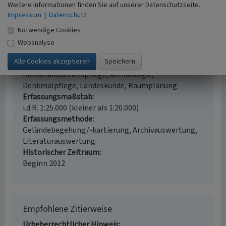
Zeche Erin (Kulturlandschaftsbereich
Weitere Informationen finden Sie auf unserer Datenschutzseite.
Regionalplan Ruhr 222)
Impressum
|
Datenschutz
Schlagwörter
Notwendige Cookies
Kulturlandschaftsbereich
Bergwerk
Webanalyse
Bergwerksschacht
Fördergerüst
Kultplatz
Fachsicht(en)
Kulturlandschaftspflege, Archäologie,
Denkmalpflege, Landeskunde, Raumplanung
Erfassungsmaßstab
i.d.R. 1:25.000 (kleiner als 1:20.000)
Erfassungsmethode
Geländebegehung/-kartierung, Archivauswertung,
Literaturauswertung
Historischer Zeitraum
Beginn 2012
Empfohlene Zitierweise
Urheberrechtlicher Hinweis