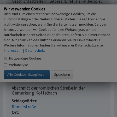
Geschichtsstraße in Kelberg (Eifel) als Fallbeispiel
für die Erläuterung von Natur- und Kulturerbe. In:
Wir verwenden Cookies
Bund Heimat und Umwelt in Deutschland) (Hrsg.):
Dies sind zum einen technisch notwendige Cookies, um die
Wege zu Natur und Kulturlandschaft, S. 56-71. Bonn.
Funktionsfähigkeit der Seiten sicherzustellen. Diesen können Sie
Burggraaff, Peter; Kleefeld, Klaus-Dieter; Mertes,
nicht widersprechen, wenn Sie die Seite nutzen möchten. Darüber
hinaus verwenden wir Cookies für eine Webanalyse, um die
Erich (1996)
Geschichte erwandern und erleben.
Nutzbarkeit unserer Seiten zu optimieren, sofern Sie einverstanden
Erster Abschnitt der Geschichtsstraße der VG
sind. Mit Anklicken des Buttons erklären Sie Ihr Einverständnis.
Kelberg. In: Kreis Daun Vulkaneifel, Heimatjahrbuch
Weitere Informationen finden Sie auf unserer Datenschutzseite.
1997, S. 183-191. Daun.
Impressum
|
Datenschutz
Mayer, Alois; Mertes, Erich (1993)
Geschichte, Kultur
Notwendige Cookies
und Literatur der Verbandsgemeinde Kelberg. S. 64-
65, Adenau.
Webanalyse
Abschnitt der römischen Straße in der
Gemarkung Köttelbach
Schlagwörter
Römerstraße
Ort