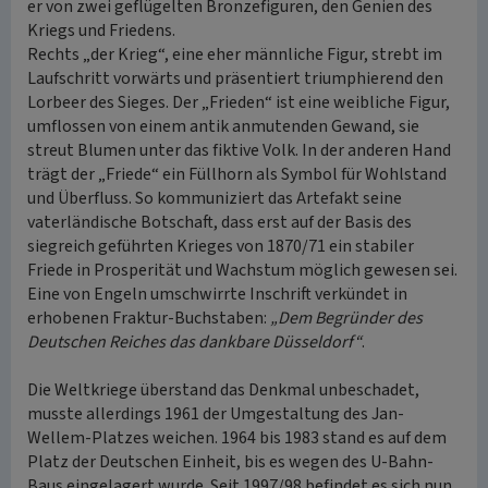
er von zwei geflügelten Bronzefiguren, den Genien des
Kriegs und Friedens.
Rechts „der Krieg“, eine eher männliche Figur, strebt im
Laufschritt vorwärts und präsentiert triumphierend den
Lorbeer des Sieges. Der „Frieden“ ist eine weibliche Figur,
umflossen von einem antik anmutenden Gewand, sie
streut Blumen unter das fiktive Volk. In der anderen Hand
trägt der „Friede“ ein Füllhorn als Symbol für Wohlstand
und Überfluss. So kommuniziert das Artefakt seine
vaterländische Botschaft, dass erst auf der Basis des
siegreich geführten Krieges von 1870/71 ein stabiler
Friede in Prosperität und Wachstum möglich gewesen sei.
Eine von Engeln umschwirrte Inschrift verkündet in
erhobenen Fraktur-Buchstaben:
„Dem Begründer des
Deutschen Reiches das dankbare Düsseldorf“
.
Die Weltkriege überstand das Denkmal unbeschadet,
musste allerdings 1961 der Umgestaltung des Jan-
Wellem-Platzes weichen. 1964 bis 1983 stand es auf dem
Platz der Deutschen Einheit, bis es wegen des U-Bahn-
Baus eingelagert wurde. Seit 1997/98 befindet es sich nun