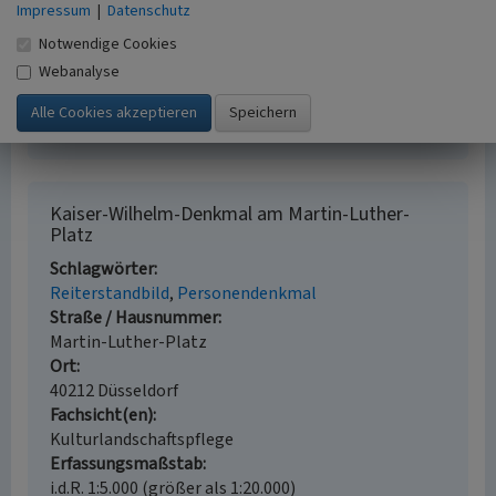
Literatur
Impressum
|
Datenschutz
Rheinischer Verein für Denkmalpflege und
Notwendige Cookies
Landschaftsschutz e.V. (Hrsg.) (2013)
Rheinland:
Webanalyse
Denkmal, Landschaft, Natur - 2014. (Jahreskalender
2014, 43. Jahrgang.) Köln.
Kaiser-Wilhelm-Denkmal am Martin-Luther-
Platz
Schlagwörter
Reiterstandbild
Personendenkmal
Straße / Hausnummer
Martin-Luther-Platz
Ort
40212 Düsseldorf
Fachsicht(en)
Kulturlandschaftspflege
Erfassungsmaßstab
i.d.R. 1:5.000 (größer als 1:20.000)