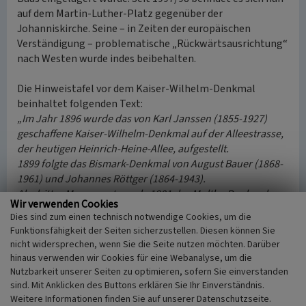
auf dem Martin-Luther-Platz gegenüber der
Johanniskirche. Seine – in Zeiten der europäischen
Verständigung – problematische „Rückwärtsausrichtung“
nach Westen wurde indes beibehalten.
Die Hinweistafel vor dem Kaiser-Wilhelm-Denkmal
beinhaltet folgenden Text:
„Im Jahr 1896 wurde das von Karl Janssen (1855-1927)
geschaffene Kaiser-Wilhelm-Denkmal auf der Alleestrasse,
der heutigen Heinrich-Heine-Allee, aufgestellt.
1899 folgte das Bismark-Denkmal von August Bauer (1868-
1961) und Johannes Röttger (1864-1943).
Als drittes Monument wurde 1901 das Moltke-Denkmal von
Wir verwenden Cookies
J.C. Hammerschmitt (1873-1926) enthüllt. Letzteres ging im
Dies sind zum einen technisch notwendige Cookies, um die
2. Weltkrieg bis auf eine Sockelplastik verloren.“
Funktionsfähigkeit der Seiten sicherzustellen. Diesen können Sie
nicht widersprechen, wenn Sie die Seite nutzen möchten. Darüber
(Enno Stahl / bearbeitet von Suzan Leblebici, Rheinischer
hinaus verwenden wir Cookies für eine Webanalyse, um die
Verein für Denkmalpflege und Landschaftsschutz, 2014)
Nutzbarkeit unserer Seiten zu optimieren, sofern Sie einverstanden
sind. Mit Anklicken des Buttons erklären Sie Ihr Einverständnis.
Weitere Informationen finden Sie auf unserer Datenschutzseite.