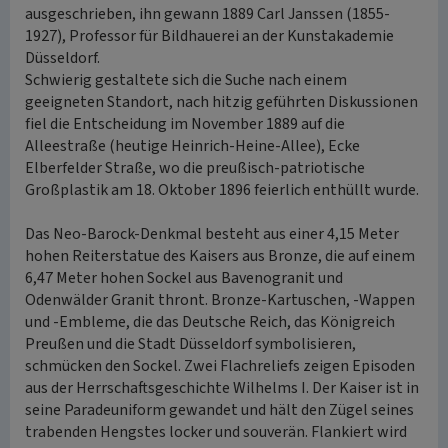
ausgeschrieben, ihn gewann 1889 Carl Janssen (1855-
1927), Professor für Bildhauerei an der Kunstakademie
Düsseldorf.
Schwierig gestaltete sich die Suche nach einem
geeigneten Standort, nach hitzig geführten Diskussionen
fiel die Entscheidung im November 1889 auf die
Alleestraße (heutige Heinrich-Heine-Allee), Ecke
Elberfelder Straße, wo die preußisch-patriotische
Großplastik am 18. Oktober 1896 feierlich enthüllt wurde.
Das Neo-Barock-Denkmal besteht aus einer 4,15 Meter
hohen Reiterstatue des Kaisers aus Bronze, die auf einem
6,47 Meter hohen Sockel aus Bavenogranit und
Odenwälder Granit thront. Bronze-Kartuschen, -Wappen
und -Embleme, die das Deutsche Reich, das Königreich
Preußen und die Stadt Düsseldorf symbolisieren,
schmücken den Sockel. Zwei Flachreliefs zeigen Episoden
aus der Herrschaftsgeschichte Wilhelms I. Der Kaiser ist in
seine Paradeuniform gewandet und hält den Zügel seines
trabenden Hengstes locker und souverän. Flankiert wird