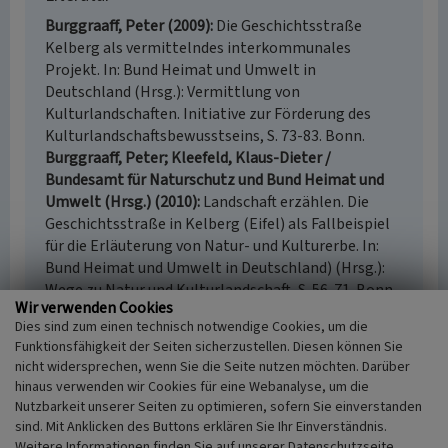
Burggraaff, Peter (2009)
Die Geschichtsstraße
Kelberg als vermittelndes interkommunales
Projekt. In: Bund Heimat und Umwelt in
Deutschland (Hrsg.): Vermittlung von
Kulturlandschaften. Initiative zur Förderung des
Kulturlandschaftsbewusstseins, S. 73-83. Bonn.
Burggraaff, Peter; Kleefeld, Klaus-Dieter /
Bundesamt für Naturschutz und Bund Heimat und
Umwelt (Hrsg.) (2010)
Landschaft erzählen. Die
Geschichtsstraße in Kelberg (Eifel) als Fallbeispiel
für die Erläuterung von Natur- und Kulturerbe. In:
Bund Heimat und Umwelt in Deutschland) (Hrsg.):
Wege zu Natur und Kulturlandschaft, S. 56-71. Bonn.
Wir verwenden Cookies
Mertes, Erich (2000)
850 Jahre Uersfeld 1150-2000.
Dies sind zum einen technisch notwendige Cookies, um die
Prüm.
Funktionsfähigkeit der Seiten sicherzustellen. Diesen können Sie
nicht widersprechen, wenn Sie die Seite nutzen möchten. Darüber
hinaus verwenden wir Cookies für eine Webanalyse, um die
Nutzbarkeit unserer Seiten zu optimieren, sofern Sie einverstanden
Steinbruch am Ilmisch bei Uersfeld
sind. Mit Anklicken des Buttons erklären Sie Ihr Einverständnis.
Weitere Informationen finden Sie auf unserer Datenschutzseite.