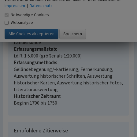
Schlagwörter
Impressum
|
Datenschutz
Steinbruch
Notwendige Cookies
Ort
56767 Uersfeld
Webanalyse
Fachsicht(en)
Kulturlandschaftspflege, Denkmalpflege,
Landeskunde
Erfassungsmaßstab
i.d.R. 1:5.000 (größer als 1:20.000)
Erfassungsmethode
Geländebegehung/-kartierung, Fernerkundung,
Auswertung historischer Schriften, Auswertung
historischer Karten, Auswertung historischer Fotos,
Literaturauswertung
Historischer Zeitraum
Beginn 1700 bis 1750
Empfohlene Zitierweise