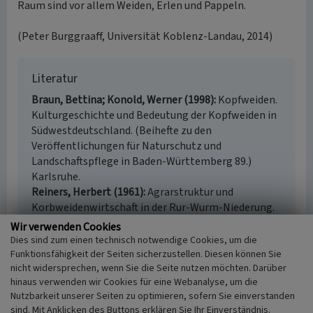
Raum sind vor allem Weiden, Erlen und Pappeln.
(Peter Burggraaff, Universität Koblenz-Landau, 2014)
Literatur
Braun, Bettina; Konold, Werner (1998)
Kopfweiden.
Kulturgeschichte und Bedeutung der Kopfweiden in
Südwestdeutschland. (Beihefte zu den
Veröffentlichungen für Naturschutz und
Landschaftspflege in Baden-Württemberg 89.)
Karlsruhe.
Reiners, Herbert (1961)
Agrarstruktur und
Korbweidenwirtschaft in der Rur-Wurm-Niederung.
(Forschungen zur Deutschen Landeskunde, Band
Wir verwenden Cookies
129.) Bad Godesberg.
Dies sind zum einen technisch notwendige Cookies, um die
Funktionsfähigkeit der Seiten sicherzustellen. Diesen können Sie
nicht widersprechen, wenn Sie die Seite nutzen möchten. Darüber
hinaus verwenden wir Cookies für eine Webanalyse, um die
Nutzbarkeit unserer Seiten zu optimieren, sofern Sie einverstanden
Lineare Gehölzstrukturen in der holozänen
sind. Mit Anklicken des Buttons erklären Sie Ihr Einverständnis.