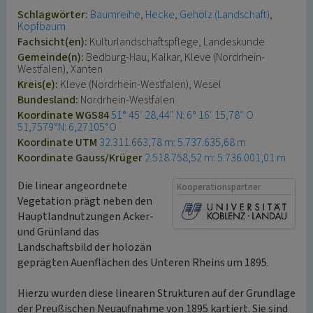
Schlagwörter:
Baumreihe
Hecke
Gehölz (Landschaft)
Kopfbaum
Fachsicht(en):
Kulturlandschaftspflege, Landeskunde
Gemeinde(n):
Bedburg-Hau, Kalkar, Kleve (Nordrhein-
Westfalen), Xanten
Kreis(e):
Kleve (Nordrhein-Westfalen), Wesel
Bundesland:
Nordrhein-Westfalen
Koordinate WGS84
51° 45′ 28,44″ N: 6° 16′ 15,78″ O
51,7579°N: 6,27105°O
Koordinate UTM
32.311.663,78 m: 5.737.635,68 m
Koordinate Gauss/Krüger
2.518.758,52 m: 5.736.001,01 m
Die linear angeordnete
Kooperationspartner
Vegetation prägt neben den
Hauptlandnutzungen Acker-
und Grünland das
Landschaftsbild der holozän
geprägten Auenflächen des Unteren Rheins um 1895.
Hierzu wurden diese linearen Strukturen auf der Grundlage
der Preußischen Neuaufnahme von 1895 kartiert. Sie sind