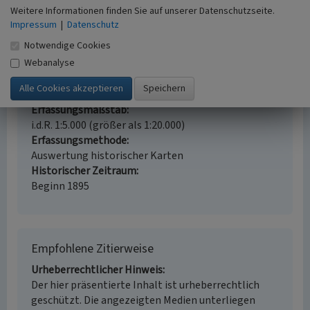
Rheinaue (Niederterrasse) des linken Rheinufers
Weitere Informationen finden Sie auf unserer Datenschutzseite.
zwischen Emmerich, Rees, Kalkar und Kleve auf
Impressum
|
Datenschutz
der Grundlage der Neuaufnahme von 1890-1896
Notwendige Cookies
Schlagwörter
Webanalyse
Baumreihe
Hecke
Gehölz (Landschaft)
Kopfbaum
Fachsicht(en)
Kulturlandschaftspflege, Landeskunde
Erfassungsmaßstab
i.d.R. 1:5.000 (größer als 1:20.000)
Erfassungsmethode
Auswertung historischer Karten
Historischer Zeitraum
Beginn 1895
Empfohlene Zitierweise
Urheberrechtlicher Hinweis
Der hier präsentierte Inhalt ist urheberrechtlich
geschützt. Die angezeigten Medien unterliegen