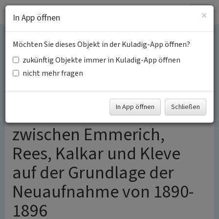
Togg
×
In App öffnen
navig
Möchten Sie dieses Objekt in der Kuladig-App öffnen?
Lineare Gehölzstrukturen
zukünftig Objekte immer in Kuladig-App öffnen
in der holozänen
nicht mehr fragen
Rheinaue (Niederterrasse)
In App öffnen
Schließen
des linken Rheinufers
zwischen Emmerich,
Rees, Kalkar und Kleve
auf der Grundlage der
Neuaufnahme von 1890-
1896