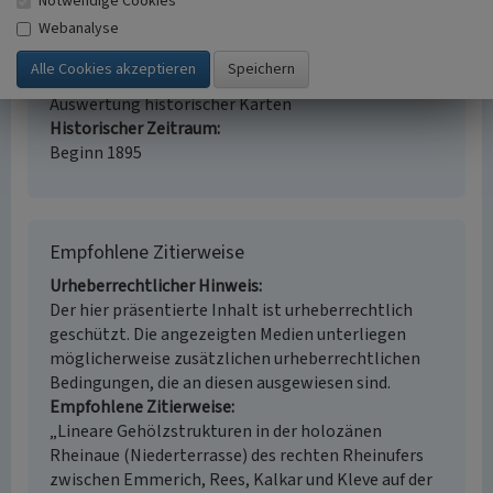
Notwendige Cookies
Kulturlandschaftspflege, Landeskunde
Webanalyse
Erfassungsmaßstab
i.d.R. 1:5.000 (größer als 1:20.000)
Erfassungsmethode
Auswertung historischer Karten
Historischer Zeitraum
Beginn 1895
Empfohlene Zitierweise
Urheberrechtlicher Hinweis
Der hier präsentierte Inhalt ist urheberrechtlich
geschützt. Die angezeigten Medien unterliegen
möglicherweise zusätzlichen urheberrechtlichen
Bedingungen, die an diesen ausgewiesen sind.
Empfohlene Zitierweise
„Lineare Gehölzstrukturen in der holozänen
Rheinaue (Niederterrasse) des rechten Rheinufers
zwischen Emmerich, Rees, Kalkar und Kleve auf der