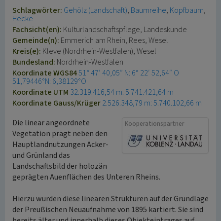
Schlagwörter:
Gehölz (Landschaft)
Baumreihe
Kopfbaum
Hecke
Fachsicht(en):
Kulturlandschaftspflege, Landeskunde
Gemeinde(n):
Emmerich am Rhein, Rees, Wesel
Kreis(e):
Kleve (Nordrhein-Westfalen), Wesel
Bundesland:
Nordrhein-Westfalen
Koordinate WGS84
51° 47′ 40,05″ N: 6° 22′ 52,64″ O
51,79446°N: 6,38129°O
Koordinate UTM
32.319.416,54 m: 5.741.421,64 m
Koordinate Gauss/Krüger
2.526.348,79 m: 5.740.102,66 m
Die linear angeordnete
Kooperationspartner
Vegetation prägt neben den
Hauptlandnutzungen Acker-
und Grünland das
Landschaftsbild der holozän
geprägten Auenflächen des Unteren Rheins.
Hierzu wurden diese linearen Strukturen auf der Grundlage
der Preußischen Neuaufnahme von 1895 kartiert. Sie sind
bereits älter und innerhalb dieses Objekteintrages auf