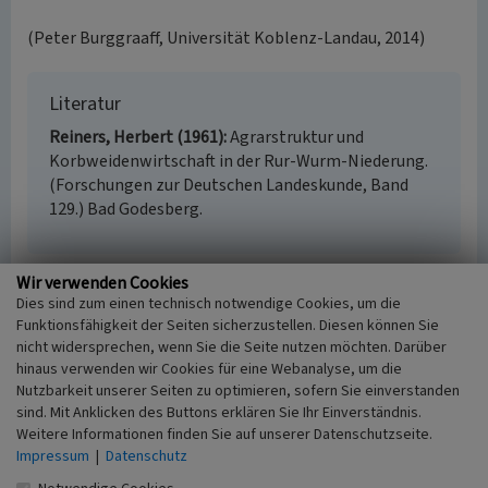
(Peter Burggraaff, Universität Koblenz-Landau, 2014)
Literatur
Reiners, Herbert (1961)
Agrarstruktur und
Korbweidenwirtschaft in der Rur-Wurm-Niederung.
(Forschungen zur Deutschen Landeskunde, Band
129.) Bad Godesberg.
Wir verwenden Cookies
Dies sind zum einen technisch notwendige Cookies, um die
Lineare Gehölzstrukturen in der holozänen
Funktionsfähigkeit der Seiten sicherzustellen. Diesen können Sie
Rheinaue (Niederterrasse) des rechten
Rheinufers zwischen Emmerich, Rees, Kalkar
nicht widersprechen, wenn Sie die Seite nutzen möchten. Darüber
und Kleve auf der Grundlage der Neuaufnahme
hinaus verwenden wir Cookies für eine Webanalyse, um die
von 1890-1896
Nutzbarkeit unserer Seiten zu optimieren, sofern Sie einverstanden
sind. Mit Anklicken des Buttons erklären Sie Ihr Einverständnis.
Schlagwörter
Weitere Informationen finden Sie auf unserer Datenschutzseite.
Gehölz (Landschaft)
Baumreihe
Kopfbaum
Hecke
Impressum
|
Datenschutz
Fachsicht(en)