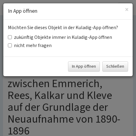
Togg
×
In App öffnen
navig
Möchten Sie dieses Objekt in der Kuladig-App öffnen?
Lineare Gehölzstrukturen
zukünftig Objekte immer in Kuladig-App öffnen
in der holozänen
nicht mehr fragen
Rheinaue (Niederterrasse)
In App öffnen
Schließen
des rechten Rheinufers
zwischen Emmerich,
Rees, Kalkar und Kleve
auf der Grundlage der
Neuaufnahme von 1890-
1896