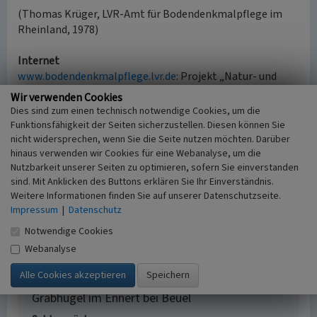
(Thomas Krüger, LVR-Amt für Bodendenkmalpflege im
Rheinland, 1978)
Internet
www.bodendenkmalpflege.lvr.de
: Projekt „Natur- und
Kulturlandschaft zwischen Siebengebirge und Sieg“
Wir verwenden Cookies
(abgerufen 30.08.2017)
Dies sind zum einen technisch notwendige Cookies, um die
Funktionsfähigkeit der Seiten sicherzustellen. Diesen können Sie
nicht widersprechen, wenn Sie die Seite nutzen möchten. Darüber
Literatur
hinaus verwenden wir Cookies für eine Webanalyse, um die
Nutzbarkeit unserer Seiten zu optimieren, sofern Sie einverstanden
Marschall, Arthur; Narr, Karl J.; Uslar, Rafael von
sind. Mit Anklicken des Buttons erklären Sie Ihr Einverständnis.
(1954)
Die vor- und frühgeschichtliche Besiedlung
Weitere Informationen finden Sie auf unserer Datenschutzseite.
des Bergischen Landes. (Zeitschrift des Bergischen
Impressum
|
Datenschutz
Geschichtsvereins 73.) S. 142 Nr. 3, Neustadt an der
Notwendige Cookies
Aisch.
Webanalyse
Grabhügel im Ennert bei Beuel