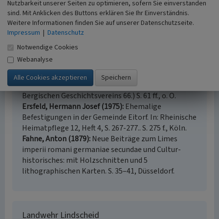
Nutzbarkeit unserer Seiten zu optimieren, sofern Sie einverstanden
www.bodendenkmalpflege.lvr.de
: Projekt „Natur- und
sind. Mit Anklicken des Buttons erklären Sie Ihr Einverständnis.
Kulturlandschaft zwischen Siebengebirge und Sieg“
Weitere Informationen finden Sie auf unserer Datenschutzseite.
(abgerufen 30.08.2017)
Impressum
|
Datenschutz
Notwendige Cookies
Literatur
Webanalyse
Engels, Wilhelm (1938)
Die Landwehren in den
Randgebieten des Herzogtums Berg. (Zeitschrift des
Bergischen Geschichtsvereins 66.) S. 61 ff., o. O.
Ersfeld, Hermann Josef (1975)
Ehemalige
Befestigungen in der Gemeinde Eitorf. In: Rheinische
Heimatpflege 12, Heft 4, S. 267-277.. S. 275 f., Köln.
Fahne, Anton (1879)
Neue Beiträge zum Limes
imperii romani germaniae secundae und Cultur-
historisches: mit Holzschnitten und 5
lithographischen Karten. S. 35–41, Düsseldorf.
Landwehr Lindscheid