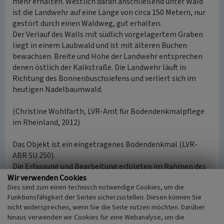
mehr erhalten. Westlich daran anschließend unter Wald
ist die Landwehr auf eine Länge von circa 150 Metern, nur
gestört durch einen Waldweg, gut erhalten.
Der Verlauf des Walls mit südlich vorgelagertem Graben
liegt in einem Laubwald und ist mit älteren Buchen
bewachsen. Breite und Höhe der Landwehr entsprechen
denen östlich der Kalkstraße. Die Landwehr läuft in
Richtung des Bonnenbuschsiefens und verliert sich im
heutigen Nadelbaumwald.
(Christine Wohlfarth, LVR-Amt für Bodendenkmalpflege
im Rheinland, 2012)
Das Objekt ist ein eingetragenes Bodendenkmal (LVR-
ABR SU 250).
Die Erfassung und Bearbeitung erfolgten im Rahmen des
von der DBU (Deutsche Bundesstiftung Umwelt)
Wir verwenden Cookies
Dies sind zum einen technisch notwendige Cookies, um die
geförderten Projektes „Natur- und Kulturlandschaft
Funktionsfähigkeit der Seiten sicherzustellen. Diesen können Sie
zwischen Siebengebirge und Sieg“.
nicht widersprechen, wenn Sie die Seite nutzen möchten. Darüber
hinaus verwenden wir Cookies für eine Webanalyse, um die
Internet