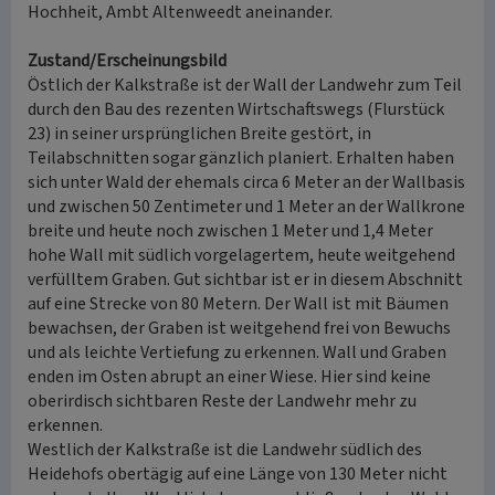
Hochheit, Ambt Altenweedt aneinander.
Zustand/Erscheinungsbild
Östlich der Kalkstraße ist der Wall der Landwehr zum Teil
durch den Bau des rezenten Wirtschaftswegs (Flurstück
23) in seiner ursprünglichen Breite gestört, in
Teilabschnitten sogar gänzlich planiert. Erhalten haben
sich unter Wald der ehemals circa 6 Meter an der Wallbasis
und zwischen 50 Zentimeter und 1 Meter an der Wallkrone
breite und heute noch zwischen 1 Meter und 1,4 Meter
hohe Wall mit südlich vorgelagertem, heute weitgehend
verfülltem Graben. Gut sichtbar ist er in diesem Abschnitt
auf eine Strecke von 80 Metern. Der Wall ist mit Bäumen
bewachsen, der Graben ist weitgehend frei von Bewuchs
und als leichte Vertiefung zu erkennen. Wall und Graben
enden im Osten abrupt an einer Wiese. Hier sind keine
oberirdisch sichtbaren Reste der Landwehr mehr zu
erkennen.
Westlich der Kalkstraße ist die Landwehr südlich des
Heidehofs obertägig auf eine Länge von 130 Meter nicht