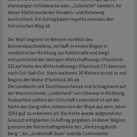
ehemaligen Schildwache oder „Zollstelle“ handeln. An
dieser Stelle wurde der Handels- und Reiseweg
kontrolliert. Ein Schlagbaum riegelte ehemals den
historischen Weg ab.
Der Wall beginnt im Westen nördlich des
Bonnenbuschsiefens, verläuft in einem Bogen in
nordöstlicher Richtung zur Kalkstraße und biegt
entsprechend des heutigen Wirtschaftswegs (Flurstück
23) auf Höhe des Wirtschaftswegs (Flurstück 17) dann um
nach Ost-Süd-Ost. Nach weiteren 30 Metern bricht er mit
Beginn der Wiese (Flurstück 28) ab.
Die Landwehr mit Durchlassschanze und Schlagbaum auf
der Wasserscheide „Lindscheid“ von Obereip in Richtung
Krabachtal südlich der Ortschaft Lindscheid ist auf der
Karte des Geografen Johann von der Waye aus dem Jahre
1593 gut zu erkennen ist. Die Karte wurde aufgrund von
Grenzstreitigkeiten in Auftrag gegeben. In dieser Region
grenzen die Herrschaftsgebiete des „Hertzougdumb
Berg“, der „Grafschaft Seyn“ und die Coelnnische