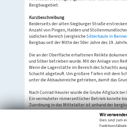
Bergbaugebiet.
Kurzbeschreibung
Beiderseits der alten Siegburger Straße erstreck
Anzahl von Pingen, Halden und Stollenmundlöcher
südlichen Bereich (vergleiche
Silberkaule in Benne
Bergbau seit der Mitte der 50er Jahre des 19. Jahrh
Die an der Oberfläche erhaltenen Relikte dokumenti
und Silber betrieben wurde. Mit der Anlage von Re
Wenn die Lagerstätte im Bereich des Schachts aus
Schacht abgeteuft. Um größere Tiefen mit dem Sc
unter die Abbaubereiche getrieben, damit das Gru
Nach Conrad Heusler wurde die Grube Altglück bei 
Ein vermuteter römerzeitlicher Betrieb konnte bis
Zuordnung in das Mittelalter ist anhand der bergb
Ringwall Alte Burg
kann in einem direkten Zusam
Wir verwende
längerem Stillstand der Betrieb der Grube wieder
Dies sind zum e
durch technische Innovationen das vorhandene Bl
Funktionsfähigke