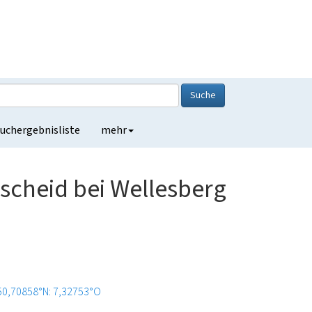
Suche
uchergebnisliste
mehr
cheid bei Wellesberg
50,70858°N: 7,32753°O