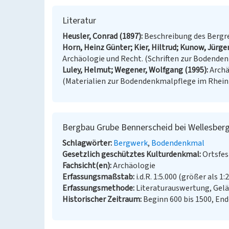
Literatur
Heusler, Conrad (1897)
Beschreibung des Bergrev
Horn, Heinz Günter; Kier, Hiltrud; Kunow, Jürgen 
Archäologie und Recht. (Schriften zur Bodendenk
Luley, Helmut; Wegener, Wolfgang (1995)
Archä
(Materialien zur Bodendenkmalpflege im Rheinlan
Bergbau Grube Bennerscheid bei Wellesber
Schlagwörter
Bergwerk
Bodendenkmal
Gesetzlich geschütztes Kulturdenkmal
Ortsfe
Fachsicht(en)
Archäologie
Erfassungsmaßstab
i.d.R. 1:5.000 (größer als 1:
Erfassungsmethode
Literaturauswertung, Gel
Historischer Zeitraum
Beginn 600 bis 1500, End