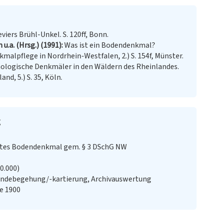
iers Brühl-Unkel. S. 120ff, Bonn.
u.a. (Hrsg.) (1991)
Was ist ein Bodendenkmal?
malpflege in Nordrhein-Westfalen, 2.) S. 154f, Münster.
ologische Denkmäler in den Wäldern des Rheinlandes.
d, 5.) S. 35, Köln.
g
stes Bodendenkmal gem. § 3 DSchG NW
20.000)
ändebegehung/-kartierung, Archivauswertung
e 1900