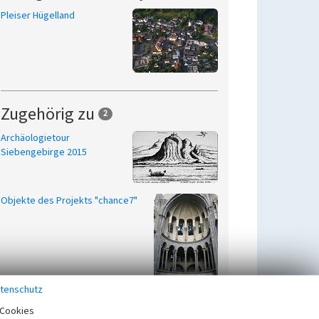
Pleiser Hügelland
Zugehörig zu
2
Archäologietour
Siebengebirge 2015
Objekte des Projekts "chance7"
tenschutz
Cookies