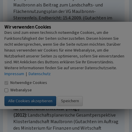
Maulbronn als Beitrag zum Landschafts- und
Flächennutzungsplan der VG Maulbronn-
Sternenfels. Endbericht: 15.4.2009. (Gutachten im
Auftrag des Landesamts für Denkmalpflege,
Wir verwenden Cookies
Regierungspräsidium Stuttgart, Referat 25 –
Dies sind zum einen technisch notwendige Cookies, um die
Denkmalpflege, Regierungspräsidium Karlsruhe und
Funktionsfähigkeit der Seiten sicherzustellen. Diesen können Sie
der Stadt Maulbronn (nicht veröffentlicht).) Köln u.
nicht widersprechen, wenn Sie die Seite nutzen möchten. Darüber
Kelberg.
hinaus verwenden wir Cookies für eine Webanalyse, um die
Nutzbarkeit unserer Seiten zu optimieren, sofern Sie einverstanden
Burggraaff, Peter; Kleefeld, Klaus-Dieter;
sind. Mit Anklicken des Buttons erklären Sie Ihr Einverständnis.
Zickermann, Stephan (2010)
Klosterlandschaft und
Weitere Informationen finden Sie auf unserer Datenschutzseite.
UNESCO-Welterbe Maulbronn - von der Stätte zur
Impressum
|
Datenschutz
umgebenden Kulturlandschaft. Methodische
Ergebnisse eines Fachgutachtens. In: UVP-Report
Notwendige Cookies
1+2, S. 13-23. Hamm.
Webanalyse
Legner, Patricia; Schmid, Alexander; Grob, Christin
(Bearb.); Weber, Ariane (Mitarb.) / Planstatt Senner
für Landschaftarchitektur (Hrsg.)
(2012)
Landschaftsplanerische Gesamtperspektive
Klosterlandschaft Maulbronn (Gutachten im Auftrag
des Ministerium für Finanzen und Wirtschaft