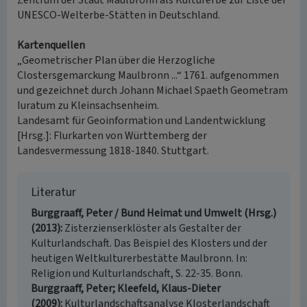
Zentrum der Stadt Maulbronn als Kulturerbe zur Liste der
UNESCO-Welterbe-Stätten in Deutschland.
Kartenquellen
„Geometrischer Plan über die Herzogliche
Clostersgemarckung Maulbronn ...“ 1761. aufgenommen
und gezeichnet durch Johann Michael Spaeth Geometram
Iuratum zu Kleinsachsenheim.
Landesamt für Geoinformation und Landentwicklung
[Hrsg.]: Flurkarten von Württemberg der
Landesvermessung 1818-1840. Stuttgart.
Literatur
Burggraaff, Peter / Bund Heimat und Umwelt (Hrsg.)
(2013)
Zisterzienserklöster als Gestalter der
Kulturlandschaft. Das Beispiel des Klosters und der
heutigen Weltkulturerbestätte Maulbronn. In:
Religion und Kulturlandschaft, S. 22-35. Bonn.
Burggraaff, Peter; Kleefeld, Klaus-Dieter
(2009)
Kulturlandschaftsanalyse Klosterlandschaft