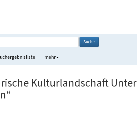
Suche
uchergebnisliste
mehr
ische Kulturlandschaft Untere
en“