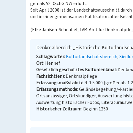
gemäß §2 DSchG NW erfüllt.
Seit April 2008 ist der Landschaftsausschnitt dur
und in einer gemeinsamen Publikation aller Betei
(Elke Janßen-Schnabel, LVR-Amt für Denkmalpfleg
Denkmalbereich „Historische Kulturlandscha
Schlagwörter
Kulturlandschaftsbereich
Siedlu
Ort
Hennef
Gesetzlich geschütztes Kulturdenkmal
Denkma
Fachsicht(en)
Denkmalpflege
Erfassungsmaßstab
i.d.R. 1:5.000 (größer als 1:
Erfassungsmethode
Geländebegehung/-kartier
Ortsansässiger, Ortskundiger, Auswertung histo
Auswertung historischer Fotos, Literaturausw
Historischer Zeitraum
Beginn 1250