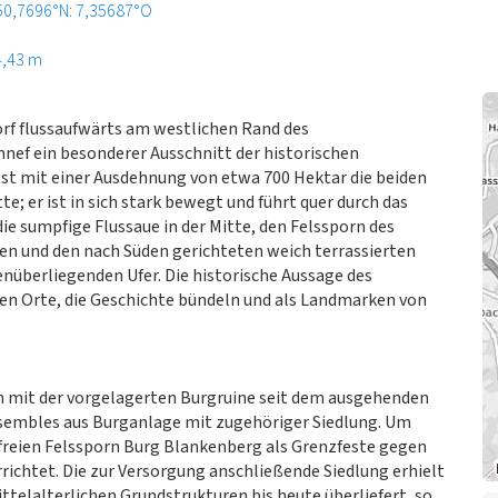
50,7696°N: 7,35687°O
4,43 m
f flussaufwärts am westlichen Rand des
nnef ein besonderer Ausschnitt der historischen
sst mit einer Ausdehnung von etwa 700 Hektar die beiden
e; er ist in sich stark bewegt und führt quer durch das
n die sumpfige Flussaue in der Mitte, den Felssporn des
n und den nach Süden gerichteten weich terrassierten
überliegenden Ufer. Die historische Aussage des
den Orte, die Geschichte bündeln und als Landmarken von
 mit der vorgelagerten Burgruine seit dem ausgehenden
Ensembles aus Burganlage mit zugehöriger Siedlung. Um
sfreien Felssporn Burg Blankenberg als Grenzfeste gegen
richtet. Die zur Versorgung anschließende Siedlung erhielt
ittelalterlichen Grundstrukturen bis heute überliefert, so