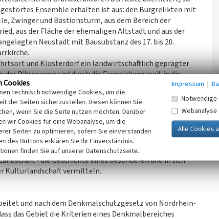
ngestörtes Ensemble erhalten ist aus: den Burgrelikten mit
lle, Zwinger und Bastionsturm, aus dem Bereich der
ed, aus der Fläche der ehemaligen Altstadt und aus der
angelegten Neustadt mit Bausubstanz des 17. bis 20.
rrkirche.
hrtsort und Klosterdorf ein landwirtschaftlich geprägter
ng der Pilgerwege und durch die Fernwirkung weit in die
n Cookies
Impressum
|
Da
katholische Pfarr- und Wallfahrtskirche zur Schmerzhaften
inen technisch notwendige Cookies, um die
n-Stiftskirche, mit den benachbarten Klostergebäuden. Im
Notwendige 
it der Seiten sicherzustellen. Diesen können Sie
mgeben von Feldern, Wiesen und Weiden, die sich von der
Webanalyse
chen, wenn Sie die Seite nutzen möchten. Darüber
n wir Cookies für eine Webanalyse, um die
on Stadt Blankenberg dem religiösen Berg mit dem
erer Seiten zu optimieren, sofern Sie einverstanden
wohl von Westen als von Osten gesehen -, sind beide Orte
ken des Buttons erklären Sie Ihr Einverständnis.
r Fülle von historischen Zeugnissen in ihrer Umgebung -
tionen finden Sie auf unserer Datenschutzseite.
Landschaft - die Geschichte eines besonderen und in sich
r Kulturlandschaft vermitteln.
rbeitet und nach dem Denkmalschutzgesetz von Nordrhein-
ass das Gebiet die Kriterien eines Denkmalbereiches