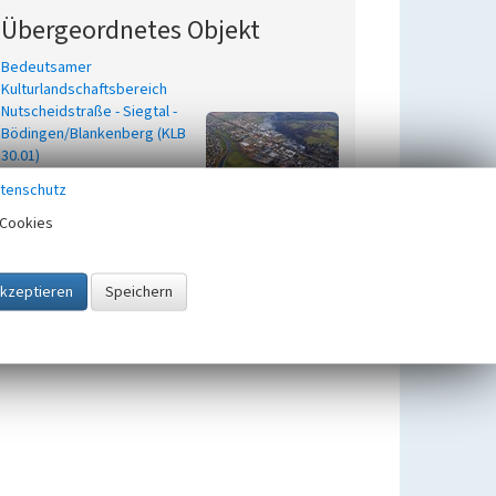
Übergeordnetes Objekt
Bedeutsamer
Kulturlandschaftsbereich
Nutscheidstraße - Siegtal -
Bödingen/Blankenberg (KLB
30.01)
Beginn 2001
tenschutz
Bedeutsame
Cookies
Kulturlandschaftsbereiche in der
Kulturlandschaft Bergisches Land