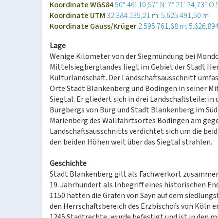
Koordinate WGS84
50° 46′ 10,57″ N: 7° 21′ 24,73″ O
Koordinate UTM
32.384.135,21 m: 5.625.491,50 m
Koordinate Gauss/Krüger
2.595.761,68 m: 5.626.89
Lage
Wenige Kilometer von der Siegmündung bei Mondor
Mittelsiegberglandes liegt im Gebiet der Stadt He
Kulturlandschaft. Der Landschaftsausschnitt umfa
Orte Stadt Blankenberg und Bödingen in seiner Mitt
Siegtal. Er gliedert sich in drei Landschaftsteile: i
Burgbergs von Burg und Stadt Blankenberg im Süde
Marienberg des Wallfahrtsortes Bödingen am gegen
Landschaftsausschnitts verdichtet sich um die bei
den beiden Höhen weit über das Siegtal strahlen.
Geschichte
Stadt Blankenberg gilt als Fachwerkort zusammen
19. Jahrhundert als Inbegriff eines historischen 
1150 hatten die Grafen von Sayn auf dem siedlung
den Herrschaftsbereich des Erzbischofs von Köln er
1245 Stadtrechte, wurde befestigt und ist in den m