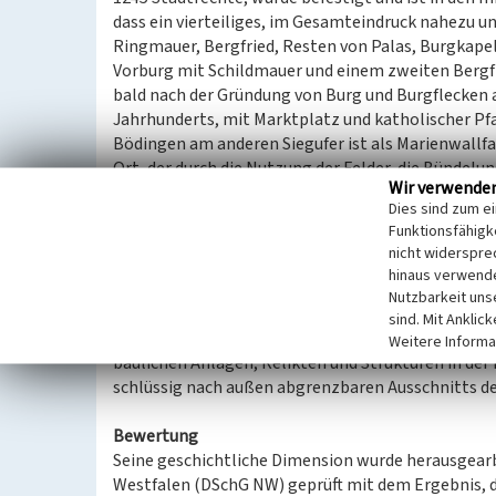
dass ein vierteiliges, im Gesamteindruck nahezu u
Ringmauer, Bergfried, Resten von Palas, Burgkape
Vorburg mit Schildmauer und einem zweiten Bergfri
bald nach der Gründung von Burg und Burgflecken 
Jahrhunderts, mit Marktplatz und katholischer Pfa
Bödingen am anderen Siegufer ist als Marienwallfa
Ort, der durch die Nutzung der Felder, die Bündelu
Wir verwende
Landschaft greift. Den Ortsmittelpunkt bildet die 
Dies sind zum e
Mutter Gottes, die ehemalige Augustinerchorherre
Funktionsfähigke
Schutz der Kirche verdichten sich Fachwerkhöfe, u
nicht widerspre
Kuppe in die Hangflächen zur Sieg ziehen.
hinaus verwende
Somit steht der strategisch-weltliche Burgberg v
Nutzbarkeit uns
Wallfahrtsort Bödingen gegenüber. Zusammen ,- so
sind. Mit Anklic
optische Landmarken, die miteinander und mit eine
Weitere Informa
baulichen Anlagen, Relikten und Strukturen in der 
schlüssig nach außen abgrenzbaren Ausschnitts de
Bewertung
Seine geschichtliche Dimension wurde herausgea
Westfalen (DSchG NW) geprüft mit dem Ergebnis, d