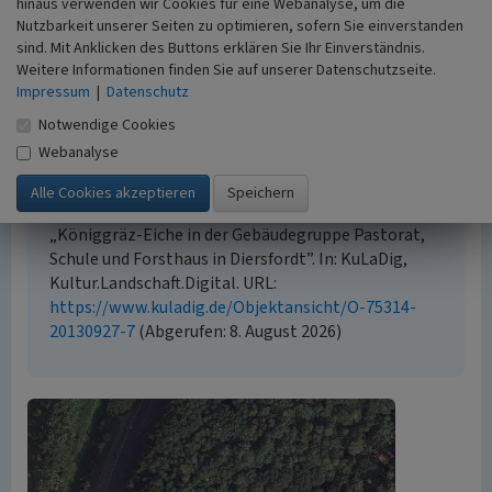
hinaus verwenden wir Cookies für eine Webanalyse, um die
Nutzbarkeit unserer Seiten zu optimieren, sofern Sie einverstanden
sind. Mit Anklicken des Buttons erklären Sie Ihr Einverständnis.
Empfohlene Zitierweise
Weitere Informationen finden Sie auf unserer Datenschutzseite.
Urheberrechtlicher Hinweis
Impressum
|
Datenschutz
Der hier präsentierte Inhalt ist urheberrechtlich
Notwendige Cookies
geschützt. Die angezeigten Medien unterliegen
Webanalyse
möglicherweise zusätzlichen urheberrechtlichen
Bedingungen, die an diesen ausgewiesen sind.
Empfohlene Zitierweise
„Königgräz-Eiche in der Gebäudegruppe Pastorat,
Schule und Forsthaus in Diersfordt”. In: KuLaDig,
Kultur.Landschaft.Digital. URL:
https://www.kuladig.de/Objektansicht/O-75314-
20130927-7
(Abgerufen: 8. August 2026)