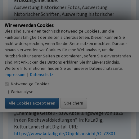
Erfassungsmethode
Auswertung historischer Fotos, Auswertung
historischer Schriften, Auswertung historischer
Karten
Wir verwenden Cookies
Historischer Zeitraum
Dies sind zum einen technisch notwendige Cookies, um die
Beginn 1826 bis 1949
Funktionsfähigkeit der Seiten sicherzustellen. Diesen können Sie
nicht widersprechen, wenn Sie die Seite nutzen möchten. Darüber
hinaus verwenden wir Cookies für eine Webanalyse, um die
Nutzbarkeit unserer Seiten zu optimieren, sofern Sie einverstanden
Empfohlene Zitierweise
sind. Mit Anklicken des Buttons erklären Sie Ihr Einverständnis.
Weitere Informationen finden Sie auf unserer Datenschutzseite.
Urheberrechtlicher Hinweis
Impressum
|
Datenschutz
Der hier präsentierte Inhalt ist urheberrechtlich
Notwendige Cookies
geschützt. Die angezeigten Medien unterliegen
Webanalyse
möglicherweise zusätzlichen urheberrechtlichen
Bedingungen, die an diesen ausgewiesen sind.
Empfohlene Zitierweise
„Ehemalige Gestell- bzw. Abteilungswege von 1826
in den Reichswaldsiedlungen”. In: KuLaDig,
Kultur.Landschaft.Digital. URL:
https://www.kuladig.de/Objektansicht/O-72801-