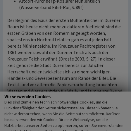
Altdorf-Kirchberg-Koslarer Mühlenteich
(Wasserverband Eifel-Rur, S. 89f)
Der Beginn des Baus der ersten Mühlenteiche im Dürener
Raum ist heute nicht mehr zu datieren. Vielleicht sind die
ersten Gräben von den Römern angelegt worden,
spätestens im Hochmittelalter gab es auf jeden Fall
bereits Mühlenteiche. Im Kreuzauer Pachtregister von
1361 werden sowohl der Dürener Teich als auch der
Kreuzauer Teich erwähnt (Droste 2003, S. 27). In dieser
Zeit gehörte die Stadt Düren bereits zur Jülicher
Herrschaft und entwickelte sich zu einem wichtigen
Handels- und Gewerbezentrum am Rande der Eifel. Die
Textil- und vor allem die Papierverarbeitung brauchten
Wasser und Wasserantrieb für Walk- und Lumpenreiß- und
Wir verwenden Cookies
Stampfmühlen. Seit der frühen Neuzeit und vor allem im
Dies sind zum einen technisch notwendige Cookies, um die
18. Jahrhundert kam eine ausgedehnte Eisenverarbeitung
Funktionsfähigkeit der Seiten sicherzustellen. Diesen können Sie
mit ihren Pochwerken (Zerkleinern von Erzgestein) und
nicht widersprechen, wenn Sie die Seite nutzen möchten. Darüber
Schmiedehämmern hinzu. Daneben gab es zahlreiche
hinaus verwenden wir Cookies für eine Webanalyse, um die
Getreide-, Holz- und Ölmühlen.
Nutzbarkeit unserer Seiten zu optimieren, sofern Sie einverstanden
Bis heute lassen sich die Mühlenteiche vom Hauptfluss vor