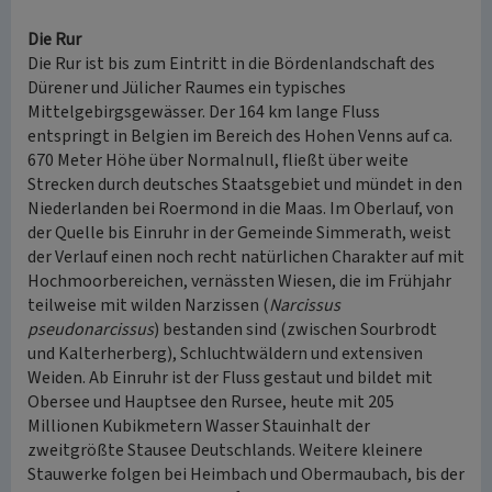
Die Rur
Die Rur ist bis zum Eintritt in die Bördenlandschaft des
Dürener und Jülicher Raumes ein typisches
Mittelgebirgsgewässer. Der 164 km lange Fluss
entspringt in Belgien im Bereich des Hohen Venns auf ca.
670 Meter Höhe über Normalnull, fließt über weite
Strecken durch deutsches Staatsgebiet und mündet in den
Niederlanden bei Roermond in die Maas. Im Oberlauf, von
der Quelle bis Einruhr in der Gemeinde Simmerath, weist
der Verlauf einen noch recht natürlichen Charakter auf mit
Hochmoorbereichen, vernässten Wiesen, die im Frühjahr
teilweise mit wilden Narzissen (
Narcissus
pseudonarcissus
) bestanden sind (zwischen Sourbrodt
und Kalterherberg), Schluchtwäldern und extensiven
Weiden. Ab Einruhr ist der Fluss gestaut und bildet mit
Obersee und Hauptsee den Rursee, heute mit 205
Millionen Kubikmetern Wasser Stauinhalt der
zweitgrößte Stausee Deutschlands. Weitere kleinere
Stauwerke folgen bei Heimbach und Obermaubach, bis der