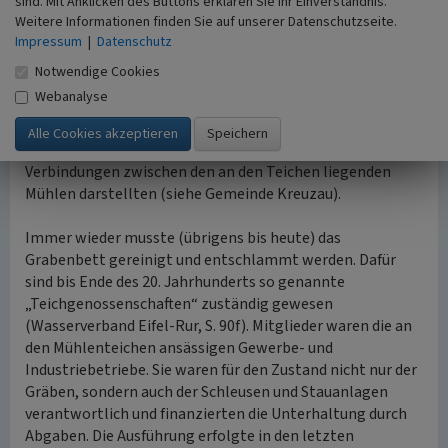
sind. Mit Anklicken des Buttons erklären Sie Ihr Einverständnis.
allem durch die sorgfältige Uferbefestigung
Weitere Informationen finden Sie auf unserer Datenschutzseite.
unterscheiden. Die Steilufer wurden mit Weidengeflecht
Impressum
|
Datenschutz
zwischen Eichenpfählen befestigt. Streckenweise waren
Notwendige Cookies
sie auch mit Erlen bepflanzt, deren Wurzeln das Erdreich
Webanalyse
am Steilufer festhielten. Häufig führten (und führen bis
heute) Wege parallel der Gräben, die heute
Freizeitfunktionen haben, früher dagegen wichtige
Verbindungen zwischen den an den Teichen liegenden
Mühlen darstellten (siehe Gemeinde Kreuzau).
Immer wieder musste (übrigens bis heute) das
Grabenbett gereinigt und entschlammt werden. Dafür
sind bis Ende des 20. Jahrhunderts so genannte
„Teichgenossenschaften“ zuständig gewesen
(Wasserverband Eifel-Rur, S. 90f). Mitglieder waren die an
den Mühlenteichen ansässigen Gewerbe- und
Industriebetriebe. Sie waren für den Zustand nicht nur der
Gräben, sondern auch der Schleusen und Stauanlagen
verantwortlich und finanzierten die Unterhaltung durch
Abgaben. Die Ausführung erfolgte in den letzten