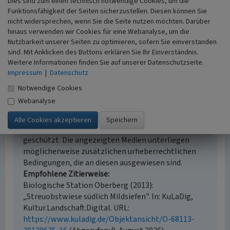
Dies sind zum einen technisch notwendige Cookies, um die
Kulturlandschaftspflege
Funktionsfähigkeit der Seiten sicherzustellen. Diesen können Sie
Erfassungsmaßstab
nicht widersprechen, wenn Sie die Seite nutzen möchten. Darüber
hinaus verwenden wir Cookies für eine Webanalyse, um die
Keine Angabe
Nutzbarkeit unserer Seiten zu optimieren, sofern Sie einverstanden
Erfassungsmethode
sind. Mit Anklicken des Buttons erklären Sie Ihr Einverständnis.
Geländebegehung/-kartierung
Weitere Informationen finden Sie auf unserer Datenschutzseite.
Impressum
|
Datenschutz
Notwendige Cookies
Empfohlene Zitierweise
Webanalyse
Urheberrechtlicher Hinweis
Der hier präsentierte Inhalt ist urheberrechtlich
geschützt. Die angezeigten Medien unterliegen
möglicherweise zusätzlichen urheberrechtlichen
Bedingungen, die an diesen ausgewiesen sind.
Empfohlene Zitierweise
Biologische Station Oberberg (2013):
„Streuobstwiese südlich Mildsiefen”. In: KuLaDig,
Kultur.Landschaft.Digital. URL:
https://www.kuladig.de/Objektansicht/O-68113-