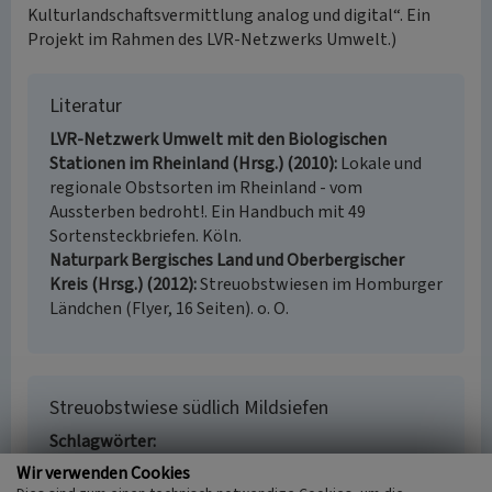
Kulturlandschaftsvermittlung analog und digital“. Ein
Projekt im Rahmen des LVR-Netzwerks Umwelt.)
Literatur
LVR-Netzwerk Umwelt mit den Biologischen
Stationen im Rheinland (Hrsg.) (2010)
Lokale und
regionale Obstsorten im Rheinland - vom
Aussterben bedroht!. Ein Handbuch mit 49
Sortensteckbriefen. Köln.
Naturpark Bergisches Land und Oberbergischer
Kreis (Hrsg.) (2012)
Streuobstwiesen im Homburger
Ländchen (Flyer, 16 Seiten). o. O.
Streuobstwiese südlich Mildsiefen
Schlagwörter
Obstwiese
Obstbaum
Wir verwenden Cookies
Fachsicht(en)