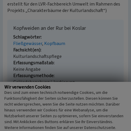
erstellt für den LVR-Fachbereich Umwelt im Rahmen des
Projekts „Charakterbäume der Kulturlandschaft“)
Kopfweiden an der Rur bei Koslar
Schlagwörter
Fließgewässer
Kopfbaum
Fachsicht(en)
Kulturlandschaftspflege
Erfassungsmaßstab
Keine Angabe
Erfassungsmethode
Geländebegehung/-kartierung
Wir verwenden Cookies
Dies sind zum einen technisch notwendige Cookies, um die
Funktionsfähigkeit der Seiten sicherzustellen. Diesen können Sie
nicht widersprechen, wenn Sie die Seite nutzen möchten. Darüber
Empfohlene Zitierweise
hinaus verwenden wir Cookies für eine Webanalyse, um die
Nutzbarkeit unserer Seiten zu optimieren, sofern Sie einverstanden
Urheberrechtlicher Hinweis
sind. Mit Anklicken des Buttons erklären Sie Ihr Einverständnis.
Der hier präsentierte Inhalt ist urheberrechtlich
Weitere Informationen finden Sie auf unserer Datenschutzseite.
geschützt. Die angezeigten Medien unterliegen