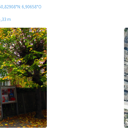
50,82908°N: 6,90658°O
4,33 m