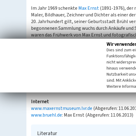
Im Jahr 1969 schenkte
Max Ernst
(1891-1976), der 
Maler, Bildhauer, Zeichner und Dichter als einer d
20. Jahrhundert gilt, seiner Geburtsstadt Brühl v
begonnenen Sammlung wuchs durch Ankäufe und St
waren das Frühwerk von Max Ernst und fotografisc
Von 1980/81 bis 2003 zeigte die Stadt Brühl ihre 
Wir verwende
Dokumentationsstätte geführten Max-Ernst-Kabine
Dies sind zum e
den Grundstein zu dieser städtischen Sammlung, di
Funktionsfähigke
der Öffentlichkeit zugänglich gemacht wurde.
nicht widerspre
Mit der Eröffnung des Brühler
Max Ernst Museums
hinaus verwende
Nutzbarkeit uns
geschlossene Kabinett in diesem auf, das Gebäude
sind. Mit Anklic
Weitere Informa
(Franz-Josef Knöchel, LVR-Redaktion KuLaDig, 201
Internet
www.maxernstmuseum.lvr.de
(Abgerufen: 11.06.20
www.bruehl.de
: Max Ernst (Abgerufen: 11.06.2013)
Literatur