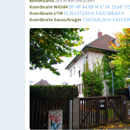
Bundesland:
Nordrhein-Westfalen
Koordinate WGS84
50° 49′ 44,69″ N: 6° 54′ 23,68″ O
Koordinate UTM
32.352.572,91 m: 5.632.906,63 m
Koordinate Gauss/Krüger
2.563.916,20 m: 5.633.02