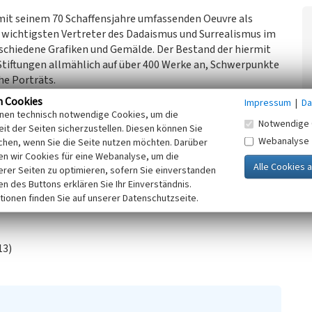
mit seinem 70 Schaffensjahre umfassenden Oeuvre als
er wichtigsten Vertreter des Dadaismus und Surrealismus im
erschiedene Grafiken und Gemälde. Der Bestand der hiermit
iftungen allmählich auf über 400 Werke an, Schwerpunkte
he Porträts.
Sammlung im als Ausstellungs-, Forschungs- und
n Cookies
Impressum
|
Da
tt in der Brühler Bahnhofstraße. Max Ernst selbst legte
inen technisch notwendige Cookies, um die
Notwendige 
e hier wissenschaftlich betreut wurde und in Ausstellungen
it der Seiten sicherzustellen. Diesen können Sie
Webanalyse
chen, wenn Sie die Seite nutzen möchten. Darüber
n wir Cookies für eine Webanalyse, um die
am 4. September 2005 ging das am 15. Dezember 2003
erer Seiten zu optimieren, sofern Sie einverstanden
 wird seitdem für Veranstaltungen des Museums genutzt.
ken des Buttons erklären Sie Ihr Einverständnis.
tionen finden Sie auf unserer Datenschutzseite.
3)
13)