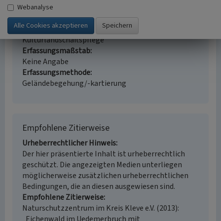
Ort
Webanalyse
47589 Uedem - Uedemerbruch
Fachsicht(en)
Kulturlandschaftspflege
Erfassungsmaßstab
Keine Angabe
Erfassungsmethode
Geländebegehung/-kartierung
Empfohlene Zitierweise
Urheberrechtlicher Hinweis
Der hier präsentierte Inhalt ist urheberrechtlich
geschützt. Die angezeigten Medien unterliegen
möglicherweise zusätzlichen urheberrechtlichen
Bedingungen, die an diesen ausgewiesen sind.
Empfohlene Zitierweise
Naturschutzzentrum im Kreis Kleve e.V. (2013):
„Eichenwald im Uedemerbruch mit