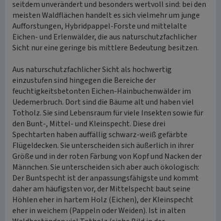
seitdem unverändert und besonders wertvoll sind: bei den
meisten Waldflächen handelt es sich vielmehr um junge
Aufforstungen, Hybridpappel-Forste und mittelalte
Eichen- und Erlenwälder, die aus naturschutzfachlicher
Sicht nur eine geringe bis mittlere Bedeutung besitzen.
Aus naturschutzfachlicher Sicht als hochwertig
einzustufen sind hingegen die Bereiche der
feuchtigkeitsbetonten Eichen-Hainbuchenwälder im
Uedemerbruch. Dort sind die Bäume alt und haben viel
Totholz. Sie sind Lebensraum für viele Insekten sowie für
den Bunt-, Mittel- und Kleinspecht. Diese drei
Spechtarten haben auffällig schwarz-weiß gefärbte
Flügeldecken. Sie unterscheiden sich äußerlich in ihrer
Größe und in der roten Färbung von Kopf und Nacken der
Männchen. Sie unterscheiden sich aber auch ökologisch:
Der Buntspecht ist der anpassungsfähigste und kommt
daher am häufigsten vor, der Mittelspecht baut seine
Höhlen eher in hartem Holz (Eichen), der Kleinspecht
eher in weichem (Pappeln oder Weiden). Ist in alten