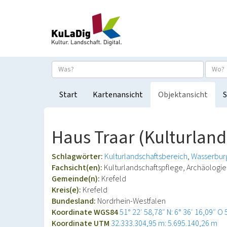
Start
Kartenansicht
Objektansicht
S
Haus Traar (Kulturland
Schlagwörter:
Kulturlandschaftsbereich
Wasserbur
Fachsicht(en):
Kulturlandschaftspflege, Archäolog
Gemeinde(n):
Krefeld
Kreis(e):
Krefeld
Bundesland:
Nordrhein-Westfalen
Koordinate WGS84
51° 22′ 58,78″ N: 6° 36′ 16,09″ O
Koordinate UTM
32.333.304,95 m: 5.695.140,26 m