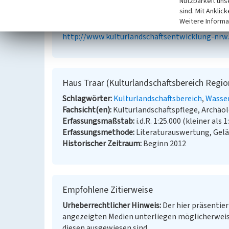
Nutzbarkeit uns
sind. Mit Anklic
Landschaftsverband Rheinland (Hrsg.) (2013)
Fa
Weitere Informa
Düsseldorf. Erhaltende Kulturlandschaftsentwick
http://www.kulturlandschaftsentwicklung-nrw.l
Haus Traar (Kulturlandschaftsbereich Regio
Schlagwörter
Kulturlandschaftsbereich
Wasse
Fachsicht(en)
Kulturlandschaftspflege, Archä
Erfassungsmaßstab
i.d.R. 1:25.000 (kleiner als 1
Erfassungsmethode
Literaturauswertung, Gel
Historischer Zeitraum
Beginn 2012
Empfohlene Zitierweise
Urheberrechtlicher Hinweis
Der hier präsentier
angezeigten Medien unterliegen möglicherweis
diesen ausgewiesen sind.