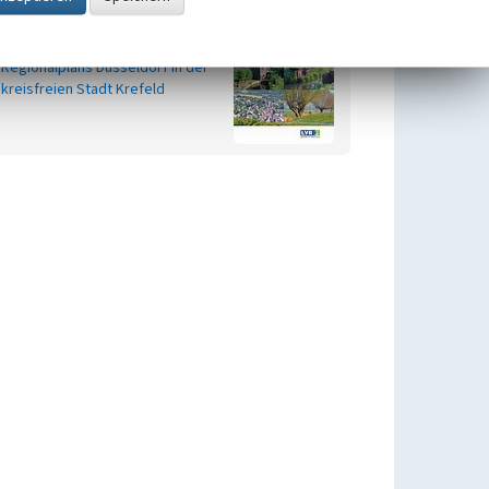
Kulturlandschaftsbereiche (KLBs)
im Geltungsbereich des
Regionalplans Düsseldorf in der
kreisfreien Stadt Krefeld