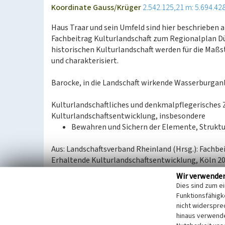
Koordinate Gauss/Krüger
2.542.125,21 m: 5.694.42
Haus Traar und sein Umfeld sind hier beschrieben 
Fachbeitrag Kulturlandschaft zum Regionalplan 
historischen Kulturlandschaft werden für die Ma
und charakterisiert.
Barocke, in die Landschaft wirkende Wasserburgan
Kulturlandschaftliches und denkmalpflegerisches 
Kulturlandschaftsentwicklung, insbesondere
Bewahren und Sichern der Elemente, Struktu
Aus: Landschaftsverband Rheinland (Hrsg.): Fachbe
Erhaltende Kulturlandschaftsentwicklung, Köln 2
Wir verwende
Internet
Dies sind zum e
Fachbeitrag Kulturlandschaft zum Regionalplan D
Funktionsfähigke
nicht widerspre
hinaus verwende
Literatur