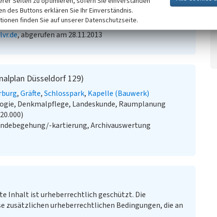
erer Seiten zu optimieren, sofern Sie einverstanden
ken des Buttons erklären Sie Ihr Einverständnis.
chbeitrag Kulturlandschaft zum Regionalplan
tionen finden Sie auf unserer Datenschutzseite.
lung. S. 135, Köln. Online verfügbar:
vr.de
, abgerufen am 28.11.2013
nalplan Düsseldorf 129)
rburg
Gräfte
Schlosspark
Kapelle (Bauwerk)
ologie, Denkmalpflege, Landeskunde, Raumplanung
:20.000)
ändebegehung/-kartierung, Archivauswertung
te Inhalt ist urheberrechtlich geschützt. Die
e zusätzlichen urheberrechtlichen Bedingungen, die an