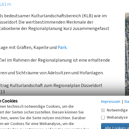
8,61 m
als bedeutsamer Kulturlandschaftsbereich (KLB) wie im
Düsseldorf. Die wertbestimmenden Merkmale der
ßstabsebene der Regionalplanung kurz zusammengefasst
lage mit Gräften, Kapelle und
Park
.
Ziel im Rahmen der Regionalplanung ist eine erhaltende
ren und Sichträume von Adelssitzen und Hofanlagen.
itrag Kulturlandschaft zum Regionalplan Düsseldorf.
013
n Cookies
Impressum
|
Da
inen technisch notwendige Cookies, um die
Notwendige 
üsseldorf
(Abgerufen: 27.03.2015)
it der Seiten sicherzustellen. Diesen können Sie
Webanalyse
chen, wenn Sie die Seite nutzen möchten. Darüber
n wir Cookies für eine Webanalyse, um die