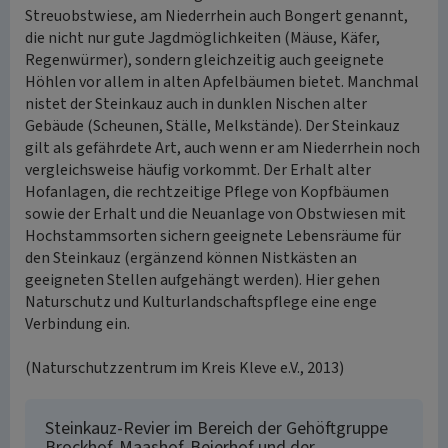
Streuobstwiese, am Niederrhein auch Bongert genannt,
die nicht nur gute Jagdmöglichkeiten (Mäuse, Käfer,
Regenwürmer), sondern gleichzeitig auch geeignete
Höhlen vor allem in alten Apfelbäumen bietet. Manchmal
nistet der Steinkauz auch in dunklen Nischen alter
Gebäude (Scheunen, Ställe, Melkstände). Der Steinkauz
gilt als gefährdete Art, auch wenn er am Niederrhein noch
vergleichsweise häufig vorkommt. Der Erhalt alter
Hofanlagen, die rechtzeitige Pflege von Kopfbäumen
sowie der Erhalt und die Neuanlage von Obstwiesen mit
Hochstammsorten sichern geeignete Lebensräume für
den Steinkauz (ergänzend können Nistkästen an
geeigneten Stellen aufgehängt werden). Hier gehen
Naturschutz und Kulturlandschaftspflege eine enge
Verbindung ein.
(Naturschutzzentrum im Kreis Kleve e.V., 2013)
Steinkauz-Revier im Bereich der Gehöftgruppe
Brockhof-Maashof-Beierhof und der