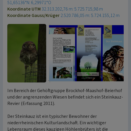
51,65136°N: 6,29971°O
Koordinate UTM
32.313.202,76 m: 5.725.715,98 m
Koordinate Gauss/Krüger
2.520.786,05 m: 5.724.155,12 m
Im Bereich der Gehöftgruppe Brockhof-Maashof-Beierhof
und der angrenzenden Wiesen befindet sich ein Steinkauz-
Revier (Erfassung 2011).
Der Steinkauz ist ein typischer Bewohner der
niederrheinischen Kulturlandschaft. Ein wichtiger
Lebensraum dieses kauzigen Höhlenbrüters ist die