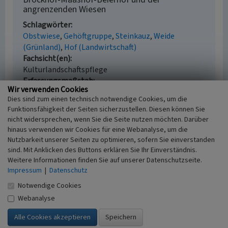
angrenzenden Wiesen
Schlagwörter
Obstwiese
Gehöftgruppe
Steinkauz
Weide
(Grünland)
Hof (Landwirtschaft)
Fachsicht(en)
Kulturlandschaftspflege
Erfassungsmaßstab
Wir verwenden Cookies
i.d.R. 1:5.000 (größer als 1:20.000)
Dies sind zum einen technisch notwendige Cookies, um die
Erfassungsmethode
Funktionsfähigkeit der Seiten sicherzustellen. Diesen können Sie
Geländebegehung/-kartierung
nicht widersprechen, wenn Sie die Seite nutzen möchten. Darüber
Historischer Zeitraum
hinaus verwenden wir Cookies für eine Webanalyse, um die
Beginn 2011
Nutzbarkeit unserer Seiten zu optimieren, sofern Sie einverstanden
sind. Mit Anklicken des Buttons erklären Sie Ihr Einverständnis.
Weitere Informationen finden Sie auf unserer Datenschutzseite.
Impressum
|
Datenschutz
Empfohlene Zitierweise
Notwendige Cookies
Urheberrechtlicher Hinweis
Webanalyse
Der hier präsentierte Inhalt ist urheberrechtlich
geschützt. Die angezeigten Medien unterliegen