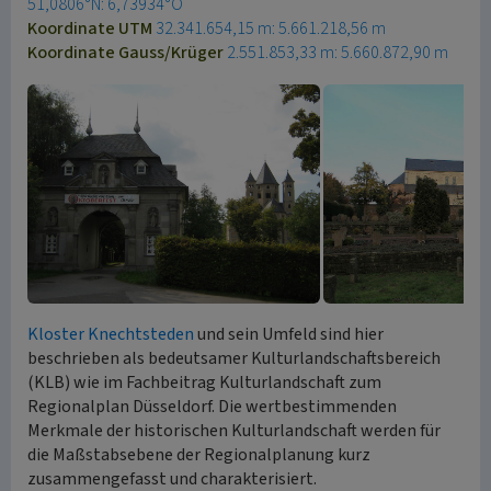
51,0806°N: 6,73934°O
Koordinate UTM
32.341.654,15 m: 5.661.218,56 m
Koordinate Gauss/Krüger
2.551.853,33 m: 5.660.872,90 m
Kloster Knechtsteden
und sein Umfeld sind hier
beschrieben als bedeutsamer Kulturlandschaftsbereich
(KLB) wie im Fachbeitrag Kulturlandschaft zum
Regionalplan Düsseldorf. Die wertbestimmenden
Merkmale der historischen Kulturlandschaft werden für
die Maßstabsebene der Regionalplanung kurz
zusammengefasst und charakterisiert.