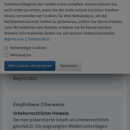
Schlagwörter
Funktionsfähigkeit der Seiten sicherzustellen. Diesen können Sie
Kulturlandschaftsbereich
Kloster (Architektur)
nicht widersprechen, wenn Sie die Seite nutzen möchten. Darüber
Feuchtgebiet
Landwirtschaftliche Nutzfläche
Wald
hinaus verwenden wir Cookies für eine Webanalyse, um die
Fachsicht(en)
Nutzbarkeit unserer Seiten zu optimieren, sofern Sie einverstanden
Kulturlandschaftspflege, Archäologie,
sind. Mit Anklicken des Buttons erklären Sie Ihr Einverständnis.
Weitere Informationen finden Sie auf unserer Datenschutzseite.
Denkmalpflege, Landeskunde, Raumplanung
Impressum
|
Datenschutz
Erfassungsmaßstab
i.d.R. 1:25.000 (kleiner als 1:20.000)
Notwendige Cookies
Erfassungsmethode
Webanalyse
Literaturauswertung, Geländebegehung/-
kartierung, Archivauswertung
Historischer Zeitraum
Beginn 2012
Empfohlene Zitierweise
Urheberrechtlicher Hinweis
Der hier präsentierte Inhalt ist urheberrechtlich
geschützt. Die angezeigten Medien unterliegen