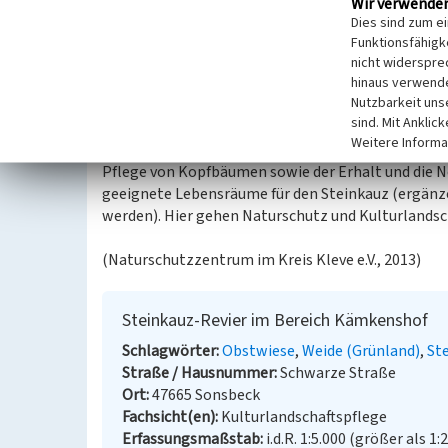
Wir verwende
Der Steinkauz ist ein typischer Bewohner der niede
Dies sind zum e
wichtiger Lebensraum dieses kauzigen Höhlenbrüte
Funktionsfähigke
Niederrhein auch Bongert genannt, die nicht nur 
nicht widerspre
hinaus verwende
Käfer, Regenwürmer), sondern gleichzeitig auch g
Nutzbarkeit uns
Apfelbäumen bietet. Manchmal nistet der Steinkau
sind. Mit Anklic
Gebäude (Scheunen, Ställe, Melkstände). Der Steink
Weitere Informa
wenn er am Niederrhein noch vergleichsweise häuf
Pflege von Kopfbäumen sowie der Erhalt und die
geeignete Lebensräume für den Steinkauz (ergänz
werden). Hier gehen Naturschutz und Kulturlandsch
(Naturschutzzentrum im Kreis Kleve e.V., 2013)
Steinkauz-Revier im Bereich Kämkenshof
Schlagwörter
Obstwiese
Weide (Grünland)
St
Straße / Hausnummer
Schwarze Straße
Ort
47665 Sonsbeck
Fachsicht(en)
Kulturlandschaftspflege
Erfassungsmaßstab
i.d.R. 1:5.000 (größer als 1: