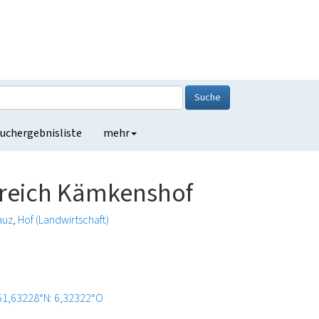
Suche
uchergebnisliste
mehr
ereich Kämkenshof
auz
Hof (Landwirtschaft)
51,63228°N: 6,32322°O