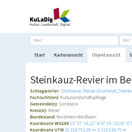
Start
Kartenansicht
Objektansicht
S
Steinkauz-Revier im B
Schlagwörter:
Obstwiese
Weide (Grünland)
Steink
Fachsicht(en):
Kulturlandschaftspflege
Gemeinde(n):
Sonsbeck
Kreis(e):
Wesel
Bundesland:
Nordrhein-Westfalen
Koordinate WGS84
51° 37′ 56,21″ N: 6° 19′ 23,59″ O
Koordinate UTM
32.314.751,05 m: 5.723.534,70 m