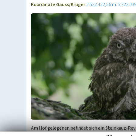
Koordinate Gauss/Krüger
2.522.422,56 m: 5.722.03
Am Hof gelegenen befindet sich ein Steinkauz-Revi