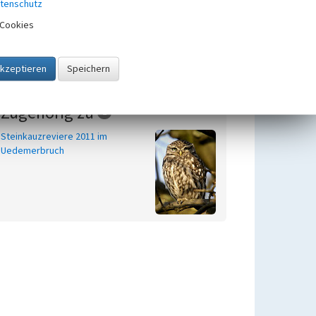
tenschutz
Projektgebiet
Cookies
Uedemerbruch
Beginn 2012
Zugehörig zu
1
Steinkauzreviere 2011 im
Uedemerbruch