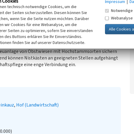
n Cookies
Impressum
|
Da
rrheinischen Kulturlandschaft. Ein
inen technisch notwendige Cookies, um die
Notwendige 
rs ist die Streuobstwiese, am
it der Seiten sicherzustellen. Diesen können Sie
Webanalyse
gute Jagdmöglichkeiten (Mäuse,
chen, wenn Sie die Seite nutzen möchten. Darüber
n wir Cookies für eine Webanalyse, um die
eeignete Höhlen vor allem in alten
erer Seiten zu optimieren, sofern Sie einverstanden
z auch in dunklen Nischen alter
ken des Buttons erklären Sie Ihr Einverständnis.
auz gilt als gefährdete Art, auch
tionen finden Sie auf unserer Datenschutzseite.
ig vorkommt. Der Erhalt alter Hofanlagen, die rechtzeitige
 Neuanlage von Obstwiesen mit Hochstammsorten sichern
end können Nistkästen an geeigneten Stellen aufgehängt
aftspflege eine enge Verbindung ein.
einkauz
Hof (Landwirtschaft)
20.000)