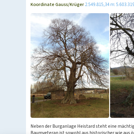
Koordinate Gauss/Krüger
2.549.815,34 m: 5.603.31
Neben der Burganlage Heistard steht eine mächtig
Baumveteran ist sowohl aus historischer wie aus ö