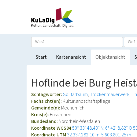
Start
Kartenansicht
Objektansicht
S
Hoflinde bei Burg Heis
Schlagwörter:
Solitärbaum
Trockenmauerwerk
Li
Fachsicht(en):
Kulturlandschaftspflege
Gemeinde(n):
Mechernich
Kreis(e):
Euskirchen
Bundesland:
Nordrhein-Westfalen
Koordinate WGS84
50° 33′ 48,43″ N: 6° 42′ 8,82″ O
5
Koordinate UTM
32.337.282,10 m: 5.603.801,25 m