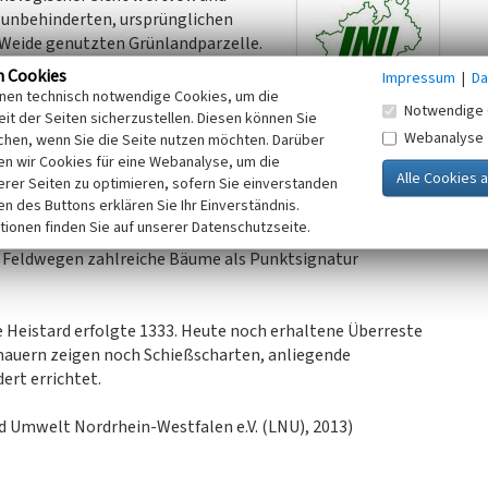
r unbehinderten, ursprünglichen
 Weide genutzten Grünlandparzelle.
d mit heutigen Baumhöhlenöffnungen
n Cookies
Impressum
|
Da
ren (Stammfußhöhlen) als auch
inen technisch notwendige Cookies, um die
Notwendige 
aum seitliche
it der Seiten sicherzustellen. Diesen können Sie
Webanalyse
chen, wenn Sie die Seite nutzen möchten. Darüber
n wir Cookies für eine Webanalyse, um die
erer Seiten zu optimieren, sofern Sie einverstanden
enfalls historisch wie ökologisch wertvolle, aus
ken des Buttons erklären Sie Ihr Einverständnis.
gte Trockensteinmauern.
tionen finden Sie auf unserer Datenschutzseite.
n Feldwegen zahlreiche Bäume als Punktsignatur
Heistard erfolgte 1333. Heute noch erhaltene Überreste
auern zeigen noch Schießscharten, anliegende
ert errichtet.
 Umwelt Nordrhein-Westfalen e.V. (LNU), 2013)