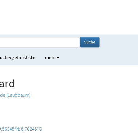
Suche
uchergebnisliste
mehr
tard
nde (Laubbaum)
0,56345°N: 6,70245°O