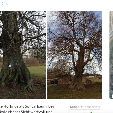
9,24 m
e Hoflinde als Solitärbaum. Der
Kooperationspartner
kologischer Sicht wertvoll und