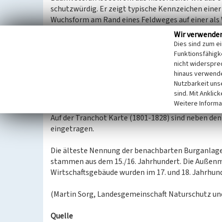
schutzwürdig. Er zeigt typische Kennzeichen eine
Wuchsform am Rand eines Feldweges auf einer als
Spuren lang zurückliegender Schneitelungen sin
Wir verwende
in über 8 Metern Höhe erkennbar. Sowohl im unte
Dies sind zum e
höheren Hauptstammbereich zeigt der vitale Altb
Funktionsfähigke
Baumhöhlenöffnungen.
nicht widerspre
hinaus verwende
Nutzbarkeit uns
An dem daneben liegenden Feldweg befinden sich eb
sind. Mit Anklic
Bruchsteinen geschichtete, überwiegend unverfu
Weitere Informa
Auf der Tranchot Karte (1801-1828) sind neben de
eingetragen.
Die älteste Nennung der benachbarten Burganlage 
stammen aus dem 15./16. Jahrhundert. Die Außenm
Wirtschaftsgebäude wurden im 17. und 18. Jahrhund
(Martin Sorg, Landesgemeinschaft Naturschutz und
Quelle