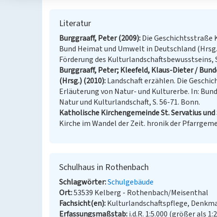
Literatur
Burggraaff, Peter (2009)
Die Geschichtsstraße 
Bund Heimat und Umwelt in Deutschland (Hrsg.):
Förderung des Kulturlandschaftsbewusstseins, S
Burggraaff, Peter; Kleefeld, Klaus-Dieter / B
(Hrsg.) (2010)
Landschaft erzählen. Die Geschicht
Erläuterung von Natur- und Kulturerbe. In: Bun
Natur und Kulturlandschaft, S. 56-71. Bonn.
Katholische Kirchengemeinde St. Servatius und 
Kirche im Wandel der Zeit. hronik der Pfarrgeme
Schulhaus in Rothenbach
Schlagwörter
Schulgebäude
Ort
53539 Kelberg - Rothenbach/Meisenthal
Fachsicht(en)
Kulturlandschaftspflege, Denkm
Erfassungsmaßstab
i.d.R. 1:5.000 (größer als 1: