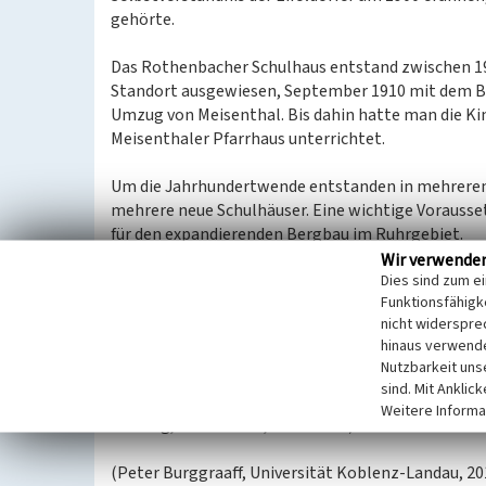
gehörte.
Das Rothenbacher Schulhaus entstand zwischen 19
Standort ausgewiesen, September 1910 mit dem Ba
Umzug von Meisenthal. Bis dahin hatte man die K
Meisenthaler Pfarrhaus unterrichtet.
Um die Jahrhundertwende entstanden in mehreren
mehrere neue Schulhäuser. Eine wichtige Vorausse
für den expandierenden Bergbau im Ruhrgebiet.
Wir verwende
Dies sind zum e
Die Schule ist in Zusammenhang mit der Zusammen
Funktionsfähigke
der Einrichtung der Grund- und Hauptschule in Kel
nicht widerspre
das gut erhaltene ehemalige Schulhaus in Privat
hinaus verwende
Nutzbarkeit uns
Nach der Umstellung der Geschichtsstraße 2020 
sind. Mit Anklic
Infotafel zum Rundwanderweg „Vulkane, Wasser u
Weitere Informa
Kelberg, Abschnitt 2, Station 11).
(Peter Burggraaff, Universität Koblenz-Landau, 20