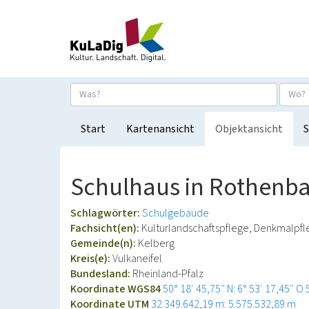
Start
Kartenansicht
Objektansicht
S
Schulhaus in Rothenb
Schlagwörter:
Schulgebäude
Fachsicht(en):
Kulturlandschaftspflege, Denkmalpf
Gemeinde(n):
Kelberg
Kreis(e):
Vulkaneifel
Bundesland:
Rheinland-Pfalz
Koordinate WGS84
50° 18′ 45,75″ N: 6° 53′ 17,45″ O
Koordinate UTM
32.349.642,19 m: 5.575.532,89 m