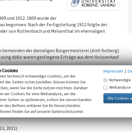
09 und 1912. 1909 wurde der
u begonnen. Nach der Fertigstellung 1912 folgte der
inder von Rothenbach und Meisenthal im ehemaligen
 Gemeinden der damaligen Bürgermeisterei (Amt Kelberg)
tzung dafür waren gestiegene Erträge aus dem Holzverkauf
n Cookies
Impressum
|
Da
inen technisch notwendige Cookies, um die
legung von kleinen Schulen in den 1970er Jahren und mit
Notwendige 
it der Seiten sicherzustellen. Diesen können Sie
berg (heute Realschule plus) geschlossen worden. Heute ist
Webanalyse
chen, wenn Sie die Seite nutzen möchten. Darüber
eigentum und bewohnt.
n wir Cookies für eine Webanalyse, um die
erer Seiten zu optimieren, sofern Sie einverstanden
auf thematische Rundwanderwege gehört die zugehörige
ken des Buttons erklären Sie Ihr Einverständnis.
nd Wissen“ (Geschichtsstraße der Verbandsgemeinde
tionen finden Sie auf unserer Datenschutzseite.
13, 2021)