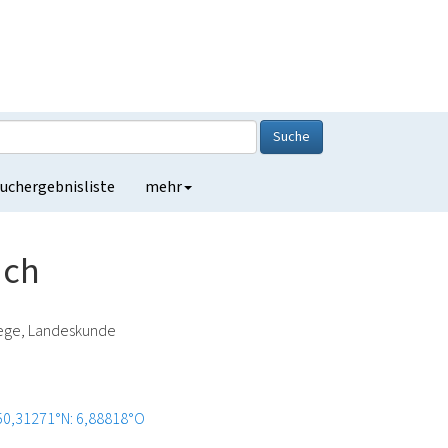
Suche
uchergebnisliste
mehr
ach
lege, Landeskunde
50,31271°N: 6,88818°O