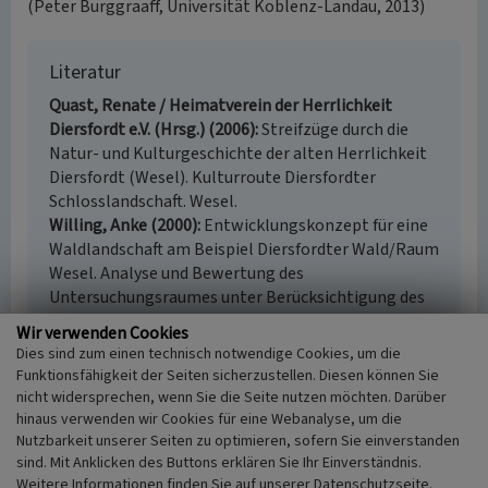
(Peter Burggraaff, Universität Koblenz-Landau, 2013)
Literatur
Quast, Renate / Heimatverein der Herrlichkeit
Diersfordt e.V. (Hrsg.) (2006)
Streifzüge durch die
Natur- und Kulturgeschichte der alten Herrlichkeit
Diersfordt (Wesel). Kulturroute Diersfordter
Schlosslandschaft. Wesel.
Willing, Anke (2000)
Entwicklungskonzept für eine
Waldlandschaft am Beispiel Diersfordter Wald/Raum
Wesel. Analyse und Bewertung des
Untersuchungsraumes unter Berücksichtigung des
Biotop- und Artenschutzes, der Kulturhistorie und
Wir verwenden Cookies
des Landschaftserlebnisses. Entwicklungsziele,
Dies sind zum einen technisch notwendige Cookies, um die
Nutzungsempfehlungen, Maßnahmen. (
Funktionsfähigkeit der Seiten sicherzustellen. Diesen können Sie
(Unveröffentlichte Diplomarbeit der Universität /
nicht widersprechen, wenn Sie die Seite nutzen möchten. Darüber
GHS Essen).) Essen.
hinaus verwenden wir Cookies für eine Webanalyse, um die
Nutzbarkeit unserer Seiten zu optimieren, sofern Sie einverstanden
sind. Mit Anklicken des Buttons erklären Sie Ihr Einverständnis.
Weitere Informationen finden Sie auf unserer Datenschutzseite.