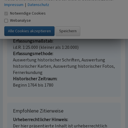
Impressum
|
Datenschutz
Gaststätte „Constanze“ in Diersfordt
Notwendige Cookies
Schlagwörter
Webanalyse
Gaststätte
Gasthof
Fachsicht(en)
Kulturlandschaftspflege, Landeskunde
Erfassungsmaßstab
i.d.R. 1:25.000 (kleiner als 1:20.000)
Erfassungsmethode
Auswertung historischer Schriften, Auswertung
historischer Karten, Auswertung historischer Fotos,
Fernerkundung
Historischer Zeitraum
Beginn 1764 bis 1780
Empfohlene Zitierweise
Urheberrechtlicher Hinweis
Der hier präsentierte Inhalt ist urheberrechtlich