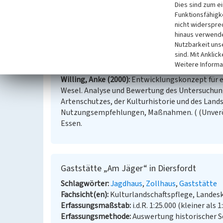
(Peter Burggraaff, Universität Koblenz-Landau, 20
Dies sind zum e
Funktionsfähigke
nicht widerspre
Literatur
hinaus verwende
Nutzbarkeit uns
Quast, Renate / Heimatverein der Herrlichkeit Di
sind. Mit Anklic
und Kulturgeschichte der alten Herrlichkeit Die
Weitere Informa
Schlosslandschaft. Wesel.
Willing, Anke (2000)
Entwicklungskonzept für e
Wesel. Analyse und Bewertung des Untersuchun
Artenschutzes, der Kulturhistorie und des Land
Nutzungsempfehlungen, Maßnahmen. ( (Unveröff
Essen.
Gaststätte „Am Jäger“ in Diersfordt
Schlagwörter
Jagdhaus
Zollhaus
Gaststätte
Fachsicht(en)
Kulturlandschaftspflege, Landes
Erfassungsmaßstab
i.d.R. 1:25.000 (kleiner als 1
Erfassungsmethode
Auswertung historischer S