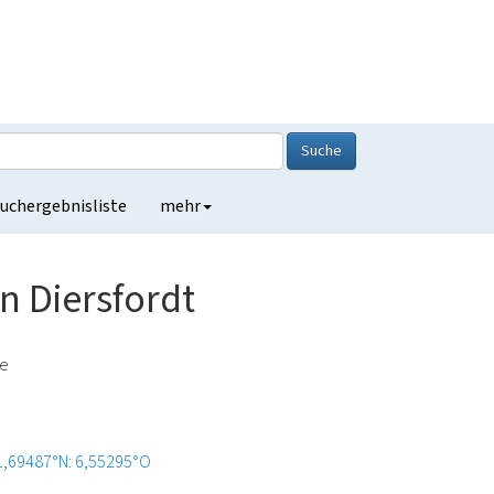
Suche
uchergebnisliste
mehr
n Diersfordt
de
1,69487°N: 6,55295°O