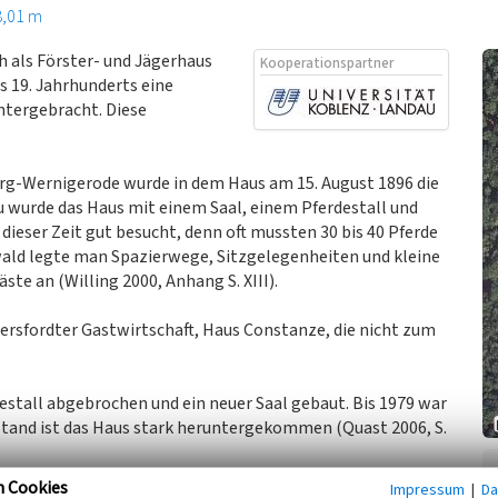
8,01 m
h als Förster- und Jägerhaus
Kooperationspartner
s 19. Jahrhunderts eine
ntergebracht. Diese
rg-Wernigerode wurde in dem Haus am 15. August 1896 die
zu wurde das Haus mit einem Saal, einem Pferdestall und
 dieser Zeit gut besucht, denn oft mussten 30 bis 40 Pferde
ld legte man Spazierwege, Sitzgelegenheiten und kleine
te an (Willing 2000, Anhang S. XIII).
iersfordter Gastwirtschaft, Haus Constanze, die nicht zum
destall abgebrochen und ein neuer Saal gebaut. Bis 1979 war
rstand ist das Haus stark heruntergekommen (Quast 2006, S.
n Cookies
Impressum
|
Da