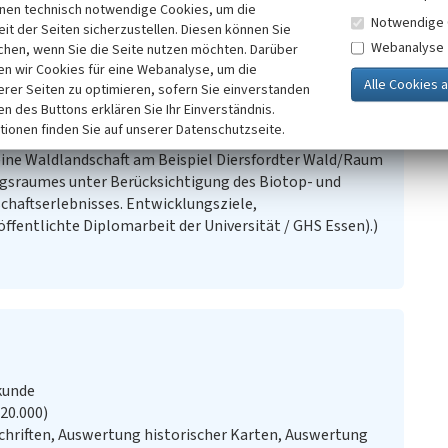
13)
inen technisch notwendige Cookies, um die
Notwendige 
it der Seiten sicherzustellen. Diesen können Sie
Webanalyse
chen, wenn Sie die Seite nutzen möchten. Darüber
n wir Cookies für eine Webanalyse, um die
erer Seiten zu optimieren, sofern Sie einverstanden
ersfordt e.V. (Hrsg.) (2006)
Streifzüge durch die Natur-
ken des Buttons erklären Sie Ihr Einverständnis.
rsfordt (Wesel). Kulturroute Diersfordter
tionen finden Sie auf unserer Datenschutzseite.
ine Waldlandschaft am Beispiel Diersfordter Wald/Raum
gsraumes unter Berücksichtigung des Biotop- und
schaftserlebnisses. Entwicklungsziele,
entlichte Diplomarbeit der Universität / GHS Essen).)
kunde
:20.000)
chriften, Auswertung historischer Karten, Auswertung