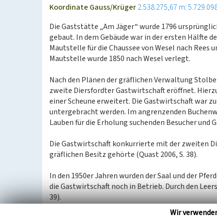
Koordinate Gauss/Krüger
2.538.275,67 m: 5.729.09
Die Gaststätte „Am Jäger“ wurde 1796 ursprünglic
gebaut. In dem Gebäude war in der ersten Hälfte de
Mautstelle für die Chaussee von Wesel nach Rees u
Mautstelle wurde 1850 nach Wesel verlegt.
Nach den Plänen der gräflichen Verwaltung Stolbe
zweite Diersfordter Gastwirtschaft eröffnet. Hier
einer Scheune erweitert. Die Gastwirtschaft war zu
untergebracht werden. Im angrenzenden Buchenwa
Lauben für die Erholung suchenden Besucher und Gäs
Die Gastwirtschaft konkurrierte mit der zweiten D
gräflichen Besitz gehörte (Quast 2006, S. 38).
In den 1950er Jahren wurden der Saal und der Pfer
die Gastwirtschaft noch in Betrieb. Durch den Lee
39).
Wir verwende