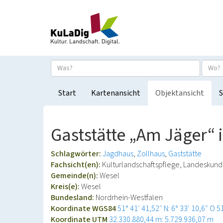
Start
Kartenansicht
Objektansicht
S
Gaststätte „Am Jäger“ i
Schlagwörter:
Jagdhaus
Zollhaus
Gaststätte
Fachsicht(en):
Kulturlandschaftspflege, Landeskun
Gemeinde(n):
Wesel
Kreis(e):
Wesel
Bundesland:
Nordrhein-Westfalen
Koordinate WGS84
51° 41′ 41,52″ N: 6° 33′ 10,6″ O
5
Koordinate UTM
32.330.880,44 m: 5.729.936,07 m