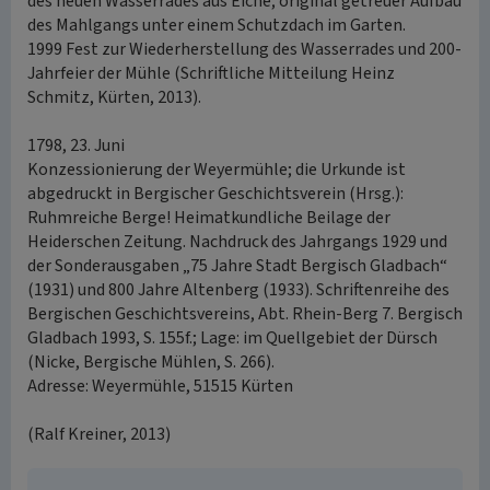
des neuen Wasserrades aus Eiche; original getreuer Aufbau
des Mahlgangs unter einem Schutzdach im Garten.
1999 Fest zur Wiederherstellung des Wasserrades und 200-
Jahrfeier der Mühle (Schriftliche Mitteilung Heinz
Schmitz, Kürten, 2013).
1798, 23. Juni
Konzessionierung der Weyermühle; die Urkunde ist
abgedruckt in Bergischer Geschichtsverein (Hrsg.):
Ruhmreiche Berge! Heimatkundliche Beilage der
Heiderschen Zeitung. Nachdruck des Jahrgangs 1929 und
der Sonderausgaben „75 Jahre Stadt Bergisch Gladbach“
(1931) und 800 Jahre Altenberg (1933). Schriftenreihe des
Bergischen Geschichtsvereins, Abt. Rhein-Berg 7. Bergisch
Gladbach 1993, S. 155f.; Lage: im Quellgebiet der Dürsch
(Nicke, Bergische Mühlen, S. 266).
Adresse: Weyermühle, 51515 Kürten
(Ralf Kreiner, 2013)