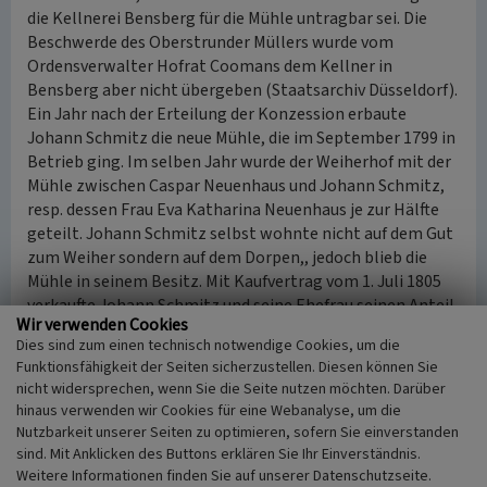
die Kellnerei Bensberg für die Mühle untragbar sei. Die
Beschwerde des Oberstrunder Müllers wurde vom
Ordensverwalter Hofrat Coomans dem Kellner in
Bensberg aber nicht übergeben (Staatsarchiv Düsseldorf).
Ein Jahr nach der Erteilung der Konzession erbaute
Johann Schmitz die neue Mühle, die im September 1799 in
Betrieb ging. Im selben Jahr wurde der Weiherhof mit der
Mühle zwischen Caspar Neuenhaus und Johann Schmitz,
resp. dessen Frau Eva Katharina Neuenhaus je zur Hälfte
geteilt. Johann Schmitz selbst wohnte nicht auf dem Gut
zum Weiher sondern auf dem Dorpen,, jedoch blieb die
Mühle in seinem Besitz. Mit Kaufvertrag vom 1. Juli 1805
verkaufte Johann Schmitz und seine Ehefrau seinen Anteil
Wir verwenden Cookies
am Gut mit der Mühle den Eheleuten Wilhelm Eyberg und
Dies sind zum einen technisch notwendige Cookies, um die
Anna Katharina Broch für 5775 Taler zu 52 Albus kölnisch.
Funktionsfähigkeit der Seiten sicherzustellen. Diesen können Sie
Seit 1810 waren sie auch Eigentümer der anderen Hälfte
nicht widersprechen, wenn Sie die Seite nutzen möchten. Darüber
des Guts. 1819 erhielt der Schwiegersohn Theodor Cürten
hinaus verwenden wir Cookies für eine Webanalyse, um die
und seine Ehefrau Josepha Eyberg.
Nutzbarkeit unserer Seiten zu optimieren, sofern Sie einverstanden
Am 10. Oktober 1895 brannte ein Teil der
sind. Mit Anklicken des Buttons erklären Sie Ihr Einverständnis.
Wirtschaftsgebäude nieder. Kurze Zeit später verkaufte die
Weitere Informationen finden Sie auf unserer Datenschutzseite.