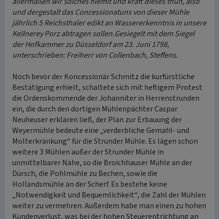
allermaßen wir solches hiemit und kraft dieses thun, also
und dergestalt das Concessionatuns von dieser Mühle
jährlich 5 Reichsthaler edikt an Wassererkenntnis in unsere
Kellnerey Porz abtragen sollen.Gesiegelt mit dem Siegel
der Hofkammer zu Düsseldorf am 23. Juni 1798,
unterschrieben: Freiherr von Collenbach, Steffens.
Noch bevor der Koncessionär Schmitz die kurfürstliche
Bestätigung erhielt, schaltete sich mit heftigem Protest
die Ordenskommende der Johanniter in Herrenstrunden
ein, die durch den dortigen Mühlenpächter Caspar
Neuheuser erklären ließ, der Plan zur Erbauung der
Weyermühle bedeute eine „verderbliche Gemahl- und
Molterkränkung“ für die Strunder Mühle. Es lägen schon
weitere 3 Mühlen außer der Strunder Mühle in
unmittelbarer Nähe, so die Broichhauser Mühle an der
Dürsch, die Pohlmühle zu Bechen, sowie die
Hollandsmühle an der Scherf. Es bestehe keine
„Notwendigkeit und Bequemlichkeit“, die Zahl der Mühlen
weiter zu vermehren. Außerdem habe man einen zu hohen
Kundenverlust, was bei der hohen Steuerentrichtung an