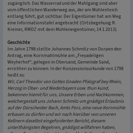
zugänglich. Das Wasserrad und der Mahlgang sind aber
vom öffentlichen Wanderweg aus, der am Mühlenteich
entlang führt, gut sichtbar. Der Eigentümer hat am Weg
eine Informationstafel angebracht (Ortsbegehung R.
Kreiner, RMDZ mit dem Mühleneigentümer, 14.1.2013).
Geschichte
Im Jahre 1798 stellte Johannes Schmitz von Dorpen den
Antrag, eine Kornmahlmühle am „Freyadeligen
Weyherhof“, gelegen in Obersand, Gemeinde Sand,
errichten zu können. In der Konzessionsurkunde von 1798
heißt es:
Wir, Carl Theodor von Gottes Gnaden Pfalzgraf bey Rhein,
Herzog in Ober- und Niederbayern usw. thun kund,
bekennen hiemit für uns, Unsere Erben und Nachkommen,
welchergestalt uns Johann Schmitz um gnädigst Erlaubnis
auf der Dürscheider Bach, Amts Porz, eine neue Kornmühle
erbauen zu dürfen und wir nach hierüber von unseren
Kellnern daselbst eingeforderten Bericht, diesem
unterthänigsten Begehren, gnädigst willfahren haben,