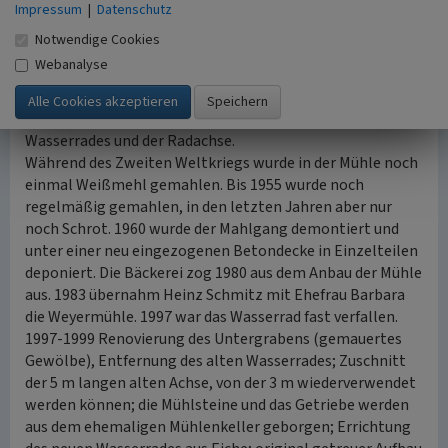
Familie Kürten nach 78-jährigem Besitz die Weyermühle
Impressum
|
Datenschutz
an Gustav Überberg, der jedoch nur wenige Jahre in ihr
Notwendige Cookies
verblieb. Im Jahre 1902 erwarben Die Eheleute Josef
Webanalyse
Schmitz und Anna Paula Schmitz die Weyermühle, die sich
seitdem im Besitz der Familie Schmitz befindet.
1923 wurde das Wasserrad erneuert. 1945 Erneuerung des
Wasserrades und der Radachse.
Während des Zweiten Weltkriegs wurde in der Mühle noch
einmal Weißmehl gemahlen. Bis 1955 wurde noch
regelmäßig gemahlen, in den letzten Jahren aber nur
noch Schrot. 1960 wurde der Mahlgang demontiert und
unter einer neu eingezogenen Betondecke in Einzelteilen
deponiert. Die Bäckerei zog 1980 aus dem Anbau der Mühle
aus. 1983 übernahm Heinz Schmitz mit Ehefrau Barbara
die Weyermühle. 1997 war das Wasserrad fast verfallen.
1997-1999 Renovierung des Untergrabens (gemauertes
Gewölbe), Entfernung des alten Wasserrades; Zuschnitt
der 5 m langen alten Achse, von der 3 m wiederverwendet
werden können; die Mühlsteine und das Getriebe werden
aus dem ehemaligen Mühlenkeller geborgen; Errichtung