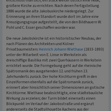
entschloss man sich, ein Stück weiter östlich eine neue,
größere Kirche zu errichten. Nach deren Fertigstellung
1886 wurde die alte Jakobuskirche niedergelegt. Zur
Erinnerung an ihren Standort wurde dort im Jahre eine
Kreuzigungsgrupe aufgestellt, die von den Bildhauern W.
Pohl und C. Esser geschaffen worden war.
Die neue Jakobskirche ist ein historistischer Neubau, der
nach Plänen des Architekten und Kölner
Privatbaumeisters
Heinrich Johann Wiethase
(1833-1893)
unter der Mitarbeit von E. Linse in Werkstein als
dreischiffige Basilika mit zwei Querhäusern in Werkstein
errichtet wurde. Die Formgebung geht auf die rheinische
Spätromanik des ausgehenden 12. und frühen 13.
Jahrhunderts zurück. Der hohe Kirchturm greift in den
Einzelformen ebenfalls auf die Spätromanik zurück,
erinnert aber hinsichtlich seiner Dimensionen an gotische
Kirchtürme. Wiethase beabsichtigte, eine städtebauliche
Wirkung zu erzielen; der Turm bildet einerseits einen
Blickpunkt im Verlauf der Jakobsstraße und ergänzt
andererseits die Stadtsilhouette Aachens aus der