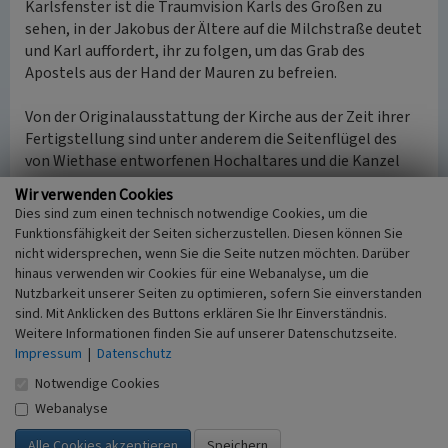
Karlsfenster ist die Traumvision Karls des Großen zu
sehen, in der Jakobus der Ältere auf die Milchstraße deutet
und Karl auffordert, ihr zu folgen, um das Grab des
Apostels aus der Hand der Mauren zu befreien.
Von der Originalausstattung der Kirche aus der Zeit ihrer
Fertigstellung sind unter anderem die Seitenflügel des
von Wiethase entworfenen Hochaltares und die Kanzel
erhalten. Aus der alten Jakobuskirche stammen der
Wir verwenden Cookies
Marienleuchter, eine maasländische Arbeit des 16.
Dies sind zum einen technisch notwendige Cookies, um die
Jahrhunderts, und die Jakobusglocke im Turm von 1401.
Funktionsfähigkeit der Seiten sicherzustellen. Diesen können Sie
Vom ehemaligen Junkerstor wurde eine spätgotische
nicht widersprechen, wenn Sie die Seite nutzen möchten. Darüber
Madonna des 15. Jahrhunderts, die dort in einer Nische
hinaus verwenden wir Cookies für eine Webanalyse, um die
gestanden hat, übernommen. Im Kirchenschatz befindet
Nutzbarkeit unserer Seiten zu optimieren, sofern Sie einverstanden
sind. Mit Anklicken des Buttons erklären Sie Ihr Einverständnis.
sich ein turmartiges Ostensorium mit einer Reliquie des
Weitere Informationen finden Sie auf unserer Datenschutzseite.
Apostels Jakobus des Älteren.
Impressum
|
Datenschutz
(Christoph Kühn, im Auftrag des LVR-Fachbereichs
Notwendige Cookies
Umwelt, 2012)
Webanalyse