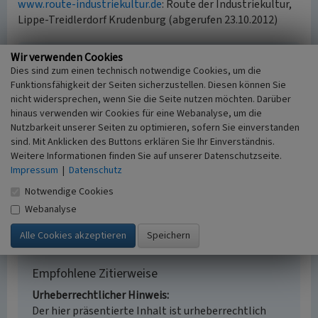
www.route-industriekultur.de
: Route der Industriekultur,
Lippe-Treidlerdorf Krudenburg (abgerufen 23.10.2012)
Wir verwenden Cookies
Treideldorf Krudenburg
Dies sind zum einen technisch notwendige Cookies, um die
Schlagwörter
Funktionsfähigkeit der Seiten sicherzustellen. Diesen können Sie
nicht widersprechen, wenn Sie die Seite nutzen möchten. Darüber
Rittergut
Ortskern
Schiffmühle
Dorfkern
hinaus verwenden wir Cookies für eine Webanalyse, um die
Wasserburg
Nutzbarkeit unserer Seiten zu optimieren, sofern Sie einverstanden
Fachsicht(en)
sind. Mit Anklicken des Buttons erklären Sie Ihr Einverständnis.
Kulturlandschaftspflege
Weitere Informationen finden Sie auf unserer Datenschutzseite.
Erfassungsmaßstab
Impressum
|
Datenschutz
i.d.R. 1:5.000 (größer als 1:20.000)
Notwendige Cookies
Erfassungsmethode
keine Angabe
Webanalyse
Empfohlene Zitierweise
Urheberrechtlicher Hinweis
Der hier präsentierte Inhalt ist urheberrechtlich