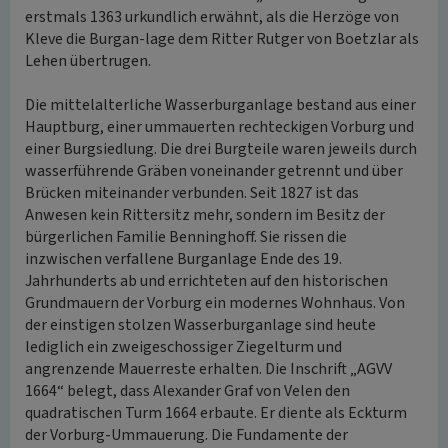
erstmals 1363 urkundlich erwähnt, als die Herzöge von
Kleve die Burgan-lage dem Ritter Rutger von Boetzlar als
Lehen übertrugen.
Die mittelalterliche Wasserburganlage bestand aus einer
Hauptburg, einer ummauerten rechteckigen Vorburg und
einer Burgsiedlung. Die drei Burgteile waren jeweils durch
wasserführende Gräben voneinander getrennt und über
Brücken miteinander verbunden. Seit 1827 ist das
Anwesen kein Rittersitz mehr, sondern im Besitz der
bürgerlichen Familie Benninghoff. Sie rissen die
inzwischen verfallene Burganlage Ende des 19.
Jahrhunderts ab und errichteten auf den historischen
Grundmauern der Vorburg ein modernes Wohnhaus. Von
der einstigen stolzen Wasserburganlage sind heute
lediglich ein zweigeschossiger Ziegelturm und
angrenzende Mauerreste erhalten. Die Inschrift „AGVV
1664“ belegt, dass Alexander Graf von Velen den
quadratischen Turm 1664 erbaute. Er diente als Eckturm
der Vorburg-Ummauerung. Die Fundamente der