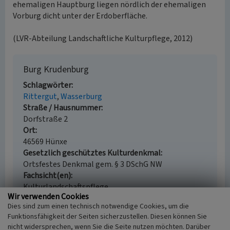
ehemaligen Hauptburg liegen nördlich der ehemaligen
Vorburg dicht unter der Erdoberfläche.
(LVR-Abteilung Landschaftliche Kulturpflege, 2012)
Burg Krudenburg
Schlagwörter
Rittergut
Wasserburg
Straße / Hausnummer
Dorfstraße 2
Ort
46569 Hünxe
Gesetzlich geschütztes Kulturdenkmal
Ortsfestes Denkmal gem. § 3 DSchG NW
Fachsicht(en)
Kulturlandschaftspflege
Wir verwenden Cookies
Erfassungsmaßstab
Dies sind zum einen technisch notwendige Cookies, um die
i.d.R. 1:5.000 (größer als 1:20.000)
Funktionsfähigkeit der Seiten sicherzustellen. Diesen können Sie
Erfassungsmethode
nicht widersprechen, wenn Sie die Seite nutzen möchten. Darüber