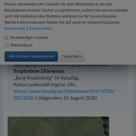
keine Angabe
hinaus verwenden wir Cookies für eine Webanalyse, um die
Nutzbarkeit unserer Seiten zu optimieren, sofern Sie einverstanden
sind. Mit Anklicken des Buttons erklären Sie Ihr Einverständnis.
Weitere Informationen finden Sie auf unserer Datenschutzseite.
Empfohlene Zitierweise
Impressum
|
Datenschutz
Notwendige Cookies
Urheberrechtlicher Hinweis
Der hier präsentierte Inhalt ist urheberrechtlich
Webanalyse
geschützt. Die angezeigten Medien unterliegen
möglicherweise zusätzlichen urheberrechtlichen
Bedingungen, die an diesen ausgewiesen sind.
Empfohlene Zitierweise
„Burg Krudenburg”. In: KuLaDig,
Kultur.Landschaft.Digital. URL:
https://www.kuladig.de/Objektansicht/O-55750-
20121018-2
(Abgerufen: 10. August 2026)