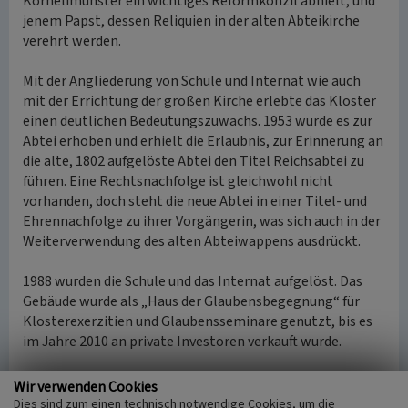
Kornelimünster ein wichtiges Reformkonzil abhielt, und
jenem Papst, dessen Reliquien in der alten Abteikirche
verehrt werden.
Mit der Angliederung von Schule und Internat wie auch
mit der Errichtung der großen Kirche erlebte das Kloster
einen deutlichen Bedeutungszuwachs. 1953 wurde es zur
Abtei erhoben und erhielt die Erlaubnis, zur Erinnerung an
die alte, 1802 aufgelöste Abtei den Titel Reichsabtei zu
führen. Eine Rechtsnachfolge ist gleichwohl nicht
vorhanden, doch steht die neue Abtei in einer Titel- und
Ehrennachfolge zu ihrer Vorgängerin, was sich auch in der
Weiterverwendung des alten Abteiwappens ausdrückt.
1988 wurden die Schule und das Internat aufgelöst. Das
Gebäude wurde als „Haus der Glaubensbegegnung“ für
Klosterexerzitien und Glaubensseminare genutzt, bis es
im Jahre 2010 an private Investoren verkauft wurde.
(Christoph Kühn, im Auftrag des LVR-Fachbereichs
Wir verwenden Cookies
Umwelt, 2012)
Dies sind zum einen technisch notwendige Cookies, um die