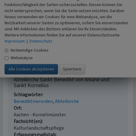
Funktionsfähigkeit der Seiten sicherzustellen. Diesen können Sie
nicht widersprechen, wenn Sie die Seite nutzen möchten. Darüber
Literatur
hinaus verwenden wir Cookies für eine Webanalyse, um die
Nutzbarkeit unserer Seiten zu optimieren, sofern Sie einverstanden
Landschaftsverband Rheinland; Deutsche St.
sind. Mit Anklicken des Buttons erklären Sie Ihr Einverständnis.
Jakobus-Gesellschaft (Hrsg.) (2009)
Jakobswege.
Weitere Informationen finden Sie auf unserer Datenschutzseite.
Wege der Jakobspilger im Rheinland. Band 1: In 8
Impressum
|
Datenschutz
Etappen von Wuppertal-Beyenburg über Köln nach
Notwendige Cookies
Aachen/Belgien. Köln (4. Auflage).
Webanalyse
Abteikirche Sankt Benedikt von Aniane und
Sankt Kornelius
Schlagwörter
Benediktinerorden
Abteikirche
Ort
Aachen - Kornelimünster
Fachsicht(en)
Kulturlandschaftspflege
Erfassungsmaßstab