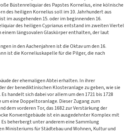
ße Büstenreliquiar des Papstes Kornelius, eine kölnische
rn des heiligen Kornelius soll im 10. Jahrhundert aus
ist im ausgehenden 15. oder im beginnenden 16.
liquiar des heiligen Cyprianus entstand im zweiten Viertel
in einem längsovalen Glaskörper enthalten, der laut
ngen in den Aachenjahren ist die Oktav um den 16.
 ist die Korneliuskapelle für die Pilger, die nach
äude der ehemaligen Abtei erhalten. In ihrer
er der benediktinischen Klosteranlage zu geben, wie sie
. Es handelt sich dabei vor allem um den 1721 bis 1728
e um eine Doppeltoranlage. Dieser Zugang zum
nd dem vorderen Tor, das 1682 zur Verstärkung der
ocke Konventgebäude ist ein ausgedehnter Komplex mit
rn. Es beherbergt unter anderem eine Sammlung
en Ministeriums für Städtebau und Wohnen, Kultur und