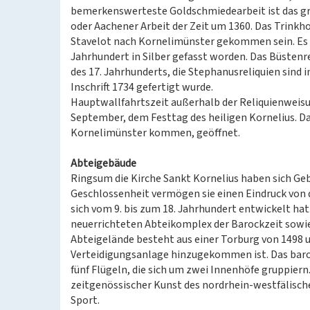
bemerkenswerteste Goldschmiedearbeit ist das gro
oder Aachener Arbeit der Zeit um 1360. Das Trinkho
Stavelot nach Kornelimünster gekommen sein. Es 
Jahrhundert in Silber gefasst worden. Das Büstenre
des 17. Jahrhunderts, die Stephanusreliquien sind 
Inschrift 1734 gefertigt wurde.
Hauptwallfahrtszeit außerhalb der Reliquienweisu
September, dem Festtag des heiligen Kornelius. Dann
Kornelimünster kommen, geöffnet.
Abteigebäude
Ringsum die Kirche Sankt Kornelius haben sich Geb
Geschlossenheit vermögen sie einen Eindruck von d
sich vom 9. bis zum 18. Jahrhundert entwickelt hat
neuerrichteten Abteikomplex der Barockzeit sowi
Abteigelände besteht aus einer Torburg von 1498 u
Verteidigungsanlage hinzugekommen ist. Das bar
fünf Flügeln, die sich um zwei Innenhöfe gruppie
zeitgenössischer Kunst des nordrhein-westfälisch
Sport.