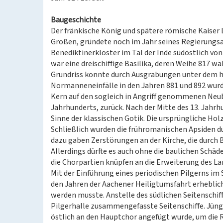
Baugeschichte
Der fränkische König und spätere römische Kaiser
Großen, gründete noch im Jahr seines Regierungsa
Benediktinerkloster im Tal der Inde südöstlich vo
war eine dreischiffige Basilika, deren Weihe 817 
Grundriss konnte durch Ausgrabungen unter dem h
Normanneneinfälle in den Jahren 881 und 892 wurd
Kern auf den sogleich in Angriff genommenen Neubau
Jahrhunderts, zurück. Nach der Mitte des 13. Jahr
Sinne der klassischen Gotik. Die ursprüngliche Ho
Schließlich wurden die frühromanischen Apsiden d
dazu gaben Zerstörungen an der Kirche, die durch
Allerdings dürfte es auch ohne die baulichen Sch
die Chorpartien knüpfen an die Erweiterung des L
Mit der Einführung eines periodischen Pilgerns im
den Jahren der Aachener Heiligtumsfahrt erheblic
werden musste. Anstelle des südlichen Seitenschi
Pilgerhalle zusammengefasste Seitenschiffe. Jüngst
östlich an den Hauptchor angefügt wurde, um die 