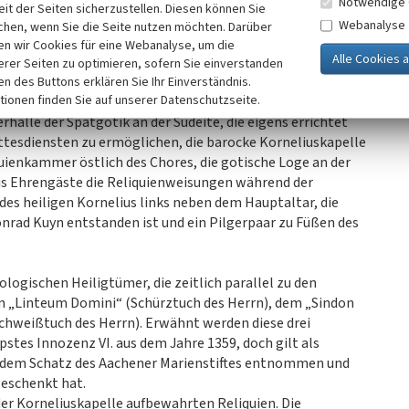
Notwendige 
it der Seiten sicherzustellen. Diesen können Sie
Webanalyse
chen, wenn Sie die Seite nutzen möchten. Darüber
r in der Korneliuskapelle aufbewahrten Reliquien ist
n wir Cookies für eine Webanalyse, um die
d der im siebenjährigen Turnus stattfindenden
erer Seiten zu optimieren, sofern Sie einverstanden
 den Reliquien besitzen mehrere Bauteile und
ken des Buttons erklären Sie Ihr Einverständnis.
tionen finden Sie auf unserer Datenschutzseite.
ug zum Pilgerwesen und weisen auf die Bedeutung des
erhalle der Spätgotik an der Südeite, die eigens errichtet
tesdiensten zu ermöglichen, die barocke Korneliuskapelle
uienkammer östlich des Chores, die gotische Loge an der
aus Ehrengäste die Reliquienweisungen während der
des heiligen Kornelius links neben dem Hauptaltar, die
nrad Kuyn entstanden ist und ein Pilgerpaar zu Füßen des
logischen Heiligtümer, die zeitlich parallel zu den
 „Linteum Domini“ (Schürztuch des Herrn), dem „Sindon
hweißtuch des Herrn). Erwähnt werden diese drei
apstes Innozenz VI. aus dem Jahre 1359, doch gilt als
17 dem Schatz des Aachener Marienstiftes entnommen und
geschenkt hat.
der Korneliuskapelle aufbewahrten Reliquien. Die