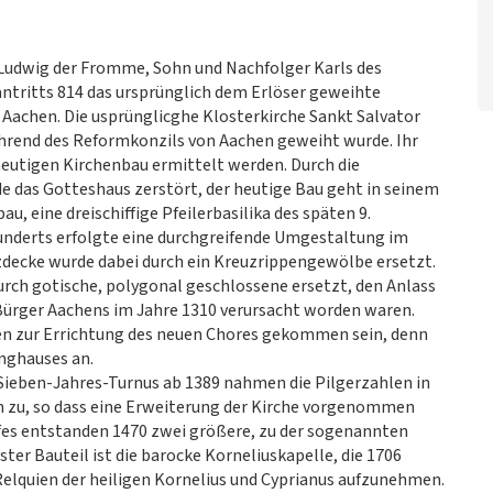
 Ludwig der Fromme, Sohn und Nachfolger Karls des
ntritts 814 das ursprünglich dem Erlöser geweihte
n Aachen. Die usprünglicghe Klosterkirche Sankt Salvator
während des Reformkonzils von Aachen geweiht wurde. Ihr
eutigen Kirchenbau ermittelt werden. Durch die
e das Gotteshaus zerstört, der heutige Bau geht in seinem
, eine dreischiffige Pfeilerbasilika des späten 9.
hunderts erfolgte eine durchgreifende Umgestaltung im
lzdecke wurde dabei durch ein Kreuzrippengewölbe ersetzt.
urch gotische, polygonal geschlossene ersetzt, den Anlass
 Bürger Aachens im Jahre 1310 verursacht worden waren.
äden zur Errichtung des neuen Chores gekommen sein, denn
anghauses an.
 Sieben-Jahres-Turnus ab 1389 nahmen die Pilgerzahlen in
h zu, so dass eine Erweiterung der Kirche vorgenommen
ffes entstanden 1470 zwei größere, zu der sogenannten
er Bauteil ist die barocke Korneliuskapelle, die 1706
Relquien der heiligen Kornelius und Cyprianus aufzunehmen.