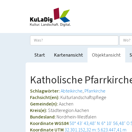
Start
Kartenansicht
Objektansicht
S
Katholische Pfarrkirch
Schlagwörter:
Abteikirche
Pfarrkirche
Fachsicht(en):
Kulturlandschaftspflege
Gemeinde(n):
Aachen
Kreis(e):
Städteregion Aachen
Bundesland:
Nordrhein-Westfalen
Koordinate WGS84
50° 43′ 43,48″ N: 6° 10′ 56,48″ O
Koordinate UTM
32.301.152,32 m: 5.623.447,41 m