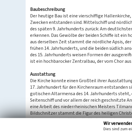
Baubeschreibung
Der heutige Bau ist eine vierschiffige Hallenkirche
Zwecken entstanden sind. Mittelschiff und nördlich
des späten 9. Jahrhunderts zurück: Am deutlichste
erkennen. Das Gewölbe der beiden Schiffe ist ein 
aus derselben Zeit stammt die nördliche Apsis, de
frühen 14. Jahrhunderts, und die beiden südlich ans
des 15. Jahrhunderts weisen Formen der ausgereifte
ist ein hochbarocker Zentralbau, der vom Chor aus 
Ausstattung
Die Kirche konnte einen Großteil ihrer Ausstattung
17. Jahrhundert für den Kirchenraum entstanden sin
gotischen Altarmensa des 14. Jahrhunderts steht, 
Seitenschiff und vor allem der reich geschnitzte An
eine Arbeit des niederrheinischen Meisters Tilma
Bildschnitzer stammt die Figur des heiligen Chri
stammen zwei qualitätvolle Werke in reich ornam
Wir verwende
prächtige Tabernakel und die Kommunionbank.
Dies sind zum e