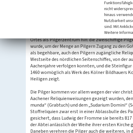
Funktionsfähigke
Pilgerspuren
nicht widerspre
Aufgrund seiner Nähe zu Aachen und der Vielzahl de
hinaus verwende
Kornelimünster jener Ort, der nach Aachen währen
Nutzbarkeit uns
Heiligtumsfahrt die meisten Pilger anzieht. Neben
sind. Mit Anklic
Weitere Informa
Ausstattungsstücke der Kirche einen direkten Bez
Ortes als Pilgerzentrum hin: die zweischiffige Pilg
wurde, um der Menge an Pilgern Zugang zu den Got
als begehbare, auch den Pilgern zugängliche Reliq
Westseite des nördlichen Seitenschiffes, von der 
Aachenjahre verfolgen konnten, und die Steinfigur 
1460 womöglich als Werk des Kölner Bildhauers Ko
Heiligen zeigt.
Die Pilger kommen vor allem wegen der vier christo
Aachener Reliquienweisungen gezeigt wurden, dem
munda“ (Grabtuch) und dem „Sudarium Domini“ (Sc
Stoffreliquien zwar erst in einer Ablassbulle des P
gesichert, dass Ludwig der Fromme sie bereits 8
der Abtei anlässlich der Weihe ihrer ersten Kirche 
Daneben verehren die Pilger auch die weiteren, in 