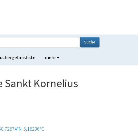
Suche
uchergebnisliste
mehr
e Sankt Kornelius
50,72874°N: 6,18236°O