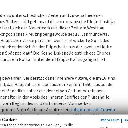
, die zu unterschiedlichen Zeiten und zu verschiedenen
es Seitenschiff gehen auf die vorromanische Pfeilerbasilika
n lässt sich das Mauerwerk aus dieser Zeit am Westbau
hochgotisches Kreuzrippengewölbe des 13. Jahrhunderts,
r Hauptchor verkörpert eine weiterentwickelte Gotik des
chließenden Schiffe der Pilgerhalle aus der zweiten Hälfte
n Spätgotik auf. Die Korneliuskapelle östlich des Chores
durch ein Portal hinter dem Hauptaltar zugänglich ist.
 bewahren. Sie besitzt daher mehrere Altäre, die im 16. und
d, das Hauptaltarretabel aus der Zeit um 1650, das auf der
der Benediktusaltar aus der selben Zeit im nördlichen
nenaltar in der Apsis des inneren Schiffes der Pilgerhalle.
nn vom Beginn des 16. Jahrhunderts. Vom selben
stophorus. Vom Aachener Architekten
Johann Joseph Couven
entiertem Rokoko-Dekor der Zeit um 1750 und 1760, das
n Cookies
Impressum
|
Da
inen technisch notwendige Cookies, um die