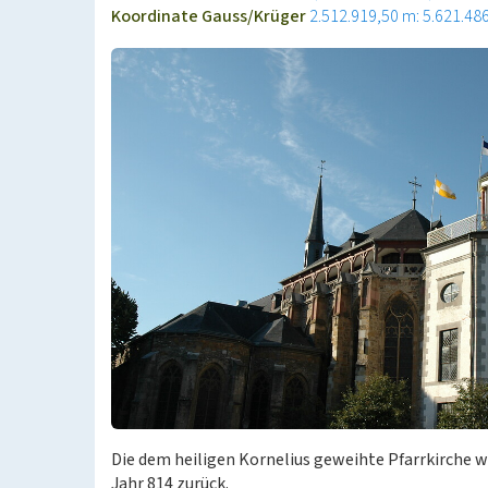
Koordinate Gauss/Krüger
2.512.919,50 m: 5.621.48
Die dem heiligen Kornelius geweihte Pfarrkirche wa
Jahr 814 zurück.