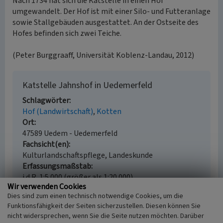
Nach 1734 hat sich die Katstelle in einen Hof
umgewandelt. Der Hof ist mit einer Silo- und Futteranlage
sowie Stallgebäuden ausgestattet. An der Ostseite des
Hofes befinden sich zwei Teiche.
(Peter Burggraaff, Universität Koblenz-Landau, 2012)
Katstelle Jahnshof in Uedemerfeld
Schlagwörter
Hof (Landwirtschaft)
Kotten
Ort
47589 Uedem - Uedemerfeld
Fachsicht(en)
Kulturlandschaftspflege, Landeskunde
Erfassungsmaßstab
i.d.R. 1:5.000 (größer als 1:20.000)
Wir verwenden Cookies
Erfassungsmethode
Dies sind zum einen technisch notwendige Cookies, um die
Auswertung historischer Schriften, Auswertung
Funktionsfähigkeit der Seiten sicherzustellen. Diesen können Sie
historischer Karten, Auswertung historischer Fotos
nicht widersprechen, wenn Sie die Seite nutzen möchten. Darüber
Historischer Zeitraum