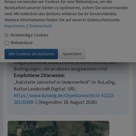
hinaus verwenden wir Cookies für eine Webanalyse, um die
Beginn 1700 bis 1734
Nutzbarkeit unserer Seiten zu optimieren, sofern Sie einverstanden
sind. Mit Anklicken des Buttons erklären Sie Ihr Einverständnis.
Weitere Informationen finden Sie auf unserer Datenschutzseite.
Impressum
|
Datenschutz
Empfohlene Zitierweise
Notwendige Cookies
Urheberrechtlicher Hinweis
Webanalyse
Der hier präsentierte Inhalt ist urheberrechtlich
geschützt. Die angezeigten Medien unterliegen
möglicherweise zusätzlichen urheberrechtlichen
Bedingungen, die an diesen ausgewiesen sind.
Empfohlene Zitierweise
„Katstelle Jahnshof in Uedemerfeld”. In: KuLaDig,
Kultur.Landschaft.Digital. URL:
https://www.kuladig.de/Objektansicht/O-42222-
20120309-2
(Abgerufen: 10. August 2026)