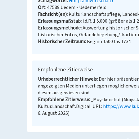
Schlagwörter
Hof (Landwirtschaft)
Ort
47589 Uedem - Uedemerfeld
Fachsicht(en)
Kulturlandschaftspflege, Landes
Erfassungsmaßstab
i.d.R. 1:5.000 (größer als 1:
Erfassungsmethode
Auswertung historischer S
historischer Fotos, Geländebegehung/-kartier
Historischer Zeitraum
Beginn 1500 bis 1734
Empfohlene Zitierweise
Urheberrechtlicher Hinweis
Der hier präsentier
angezeigten Medien unterliegen möglicherweis
diesen ausgewiesen sind.
Empfohlene Zitierweise
„Muyskenshof (Muijscke
Kultur.Landschaft.Digital. URL:
https://www.kul
6. August 2026)