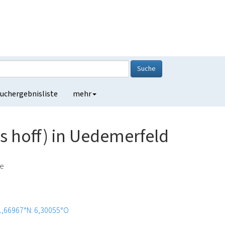
Suche
uchergebnisliste
mehr
s hoff) in Uedemerfeld
de
1,66967°N: 6,30055°O