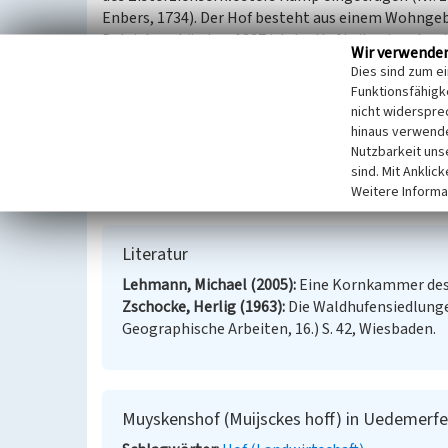
Enbers, 1734). Der Hof besteht aus einem Wohng
Betriebsgebäuden. 1887 ist der Hof teilweise abge
Wir verwende
Seit den 1950er Jahren ist der Hof der Entwicklun
Dies sind zum e
Landwirtschaft angepasst worden. 2005 war der H
Funktionsfähigke
Der Hof ist in den sogenannten „Pallingen“ (Gren
nicht widerspre
ermöglichen mit den Hebelisten einen genauen Über
hinaus verwende
Uedemerfeldes (Zschocke 1963, S. 42).
Nutzbarkeit uns
sind. Mit Anklic
Weitere Informa
(Peter Burggraaff, Universität Koblenz-Landau, 20
Literatur
Lehmann, Michael (2005)
Eine Kornkammer des 
Zschocke, Herlig (1963)
Die Waldhufensiedlunge
Geographische Arbeiten, 16.) S. 42, Wiesbaden.
Muyskenshof (Muijsckes hoff) in Uedemerfe