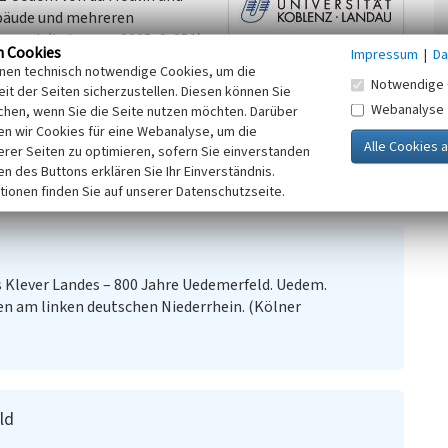
ebäude und mehreren
brannt (Lehmann 2005, S. 351).
n Cookies
Impressum
|
Da
g und den Anforderungen der
inen technisch notwendige Cookies, um die
of nicht mehr bewohnt.
Notwendige 
it der Seiten sicherzustellen. Diesen können Sie
zbeschreibung) seit 1500 erwähnt worden. Diese „Pallingen“
Webanalyse
chen, wenn Sie die Seite nutzen möchten. Darüber
blick über die Flur- und Besitzstruktur des
n wir Cookies für eine Webanalyse, um die
erer Seiten zu optimieren, sofern Sie einverstanden
ken des Buttons erklären Sie Ihr Einverständnis.
tionen finden Sie auf unserer Datenschutzseite.
12)
Klever Landes – 800 Jahre Uedemerfeld. Uedem.
n am linken deutschen Niederrhein. (Kölner
ld