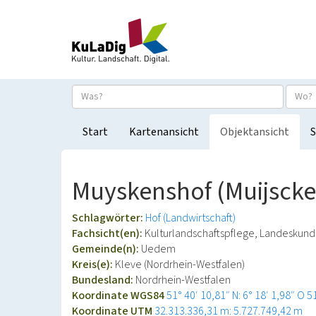
Start
Kartenansicht
Objektansicht
S
Muyskenshof (Muijscke
Schlagwörter:
Hof (Landwirtschaft)
Fachsicht(en):
Kulturlandschaftspflege, Landeskun
Gemeinde(n):
Uedem
Kreis(e):
Kleve (Nordrhein-Westfalen)
Bundesland:
Nordrhein-Westfalen
Koordinate WGS84
51° 40′ 10,81″ N: 6° 18′ 1,98″ O
5
Koordinate UTM
32.313.336,31 m: 5.727.749,42 m