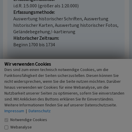
i.d.R. 1:5.000 (größer als 1:20.000)
Erfassungsmethode
Auswertung historischer Schriften, Auswertung
historischer Karten, Auswertung historischer Fotos,
Geländebegehung/-kartierung
Historischer Zeitraum
Beginn 1700 bis 1734
Wir verwenden Cookies
Dies sind zum einen technisch notwendige Cookies, um die
Empfohlene Zitierweise
Funktionsfähigkeit der Seiten sicherzustellen. Diesen können Sie
Urheberrechtlicher Hinweis
nicht widersprechen, wenn Sie die Seite nutzen möchten. Darüber
Der hier präsentierte Inhalt ist urheberrechtlich
hinaus verwenden wir Cookies für eine Webanalyse, um die
geschützt. Die angezeigten Medien unterliegen
Nutzbarkeit unserer Seiten zu optimieren, sofern Sie einverstanden
sind. Mit Anklicken des Buttons erklären Sie Ihr Einverständnis.
möglicherweise zusätzlichen urheberrechtlichen
Weitere Informationen finden Sie auf unserer Datenschutzseite.
Bedingungen, die an diesen ausgewiesen sind.
Impressum
|
Datenschutz
Empfohlene Zitierweise
„Katstelle Hulsckes Kaeth in Uedemerbruch”. In:
Notwendige Cookies
KuLaDig, Kultur.Landschaft.Digital. URL:
Webanalyse