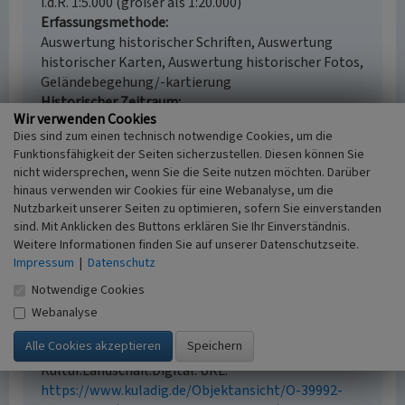
i.d.R. 1:5.000 (größer als 1:20.000)
Erfassungsmethode
Auswertung historischer Schriften, Auswertung
historischer Karten, Auswertung historischer Fotos,
Geländebegehung/-kartierung
Historischer Zeitraum
Wir verwenden Cookies
Beginn 1700 bis 1734
Dies sind zum einen technisch notwendige Cookies, um die
Funktionsfähigkeit der Seiten sicherzustellen. Diesen können Sie
nicht widersprechen, wenn Sie die Seite nutzen möchten. Darüber
hinaus verwenden wir Cookies für eine Webanalyse, um die
Empfohlene Zitierweise
Nutzbarkeit unserer Seiten zu optimieren, sofern Sie einverstanden
sind. Mit Anklicken des Buttons erklären Sie Ihr Einverständnis.
Urheberrechtlicher Hinweis
Weitere Informationen finden Sie auf unserer Datenschutzseite.
Der hier präsentierte Inhalt ist urheberrechtlich
Impressum
|
Datenschutz
geschützt. Die angezeigten Medien unterliegen
Notwendige Cookies
möglicherweise zusätzlichen urheberrechtlichen
Bedingungen, die an diesen ausgewiesen sind.
Webanalyse
Empfohlene Zitierweise
„Nabershof (Nabers hoff)”. In: KuLaDig,
Kultur.Landschaft.Digital. URL:
https://www.kuladig.de/Objektansicht/O-39992-