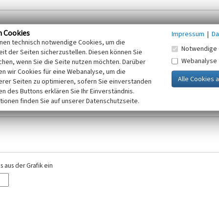
n Cookies
Impressum
|
Da
inen technisch notwendige Cookies, um die
Notwendige 
it der Seiten sicherzustellen. Diesen können Sie
Webanalyse
chen, wenn Sie die Seite nutzen möchten. Darüber
r E-Mail-Adresse. Ihre Angaben werden ausschließlich im Rahmen der KuLaDig-
n wir Cookies für eine Webanalyse, um die
iften des Telemediengesetzes, des Datenschutzgesetzes NRW und der seit dem
erer Seiten zu optimieren, sofern Sie einverstanden
elt, beachten Sie bitte unsere Hinweise zum
ken des Buttons erklären Sie Ihr Einverständnis.
Datenschutz
.
tionen finden Sie auf unserer Datenschutzseite.
 aus der Grafik ein