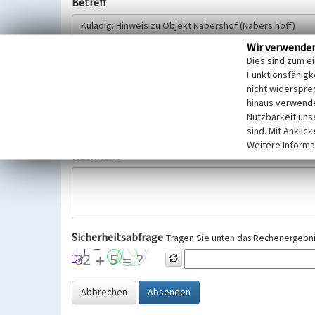
Betreff
Wir verwende
Hinweisgeber
Dies sind zum e
Funktionsfähigke
nicht widerspre
Wir bitten Sie um freiwillige Angabe Ihres Namens und Ihre
hinaus verwende
Selbstverständlich werden diese entsprechend der Vorschr
Nutzbarkeit uns
Datenschutzgrundverordnung (EU-DSGVO) vertraulich behand
sind. Mit Anklic
Weitere Informa
Nachricht
Sicherheitsabfrage
Tragen Sie unten das Rechenergebnis
Abbrechen
Absenden