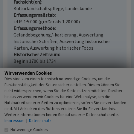
Fachsicht(en)
Kulturlandschaftspflege, Landeskunde
Erfassungsmaßstab
i.d.R. 1:5.000 (größer als 1:20.000)
Erfassungsmethode
Geländebegehung/-kartierung, Auswertung
historischer Schriften, Auswertung historischer
Karten, Auswertung historischer Fotos
Historischer Zeitraum
Beginn 1700 bis 1734
Wir verwenden Cookies
Dies sind zum einen technisch notwendige Cookies, um die
Funktionsfähigkeit der Seiten sicherzustellen. Diesen können Sie
Empfohlene Zitierweise
nicht widersprechen, wenn Sie die Seite nutzen möchten. Darüber
hinaus verwenden wir Cookies für eine Webanalyse, um die
Urheberrechtlicher Hinweis
Nutzbarkeit unserer Seiten zu optimieren, sofern Sie einverstanden
Der hier präsentierte Inhalt ist urheberrechtlich
sind. Mit Anklicken des Buttons erklären Sie Ihr Einverständnis.
geschützt. Die angezeigten Medien unterliegen
Weitere Informationen finden Sie auf unserer Datenschutzseite.
möglicherweise zusätzlichen urheberrechtlichen
Impressum
|
Datenschutz
Bedingungen, die an diesen ausgewiesen sind.
Notwendige Cookies
Empfohlene Zitierweise