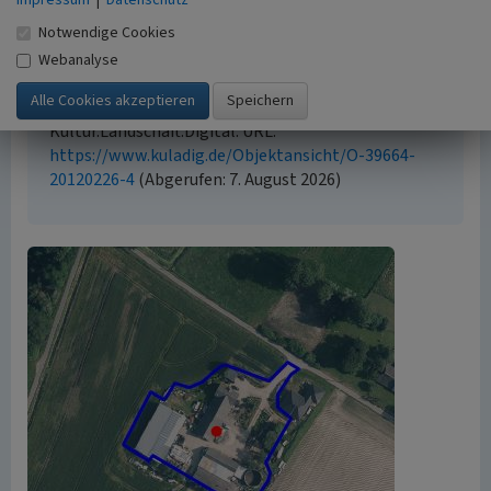
geschützt. Die angezeigten Medien unterliegen
Notwendige Cookies
möglicherweise zusätzlichen urheberrechtlichen
Bedingungen, die an diesen ausgewiesen sind.
Webanalyse
Empfohlene Zitierweise
„Kahlenbergshof in Uedemerbruch”. In: KuLaDig,
Kultur.Landschaft.Digital. URL:
https://www.kuladig.de/Objektansicht/O-39664-
20120226-4
(Abgerufen: 7. August 2026)