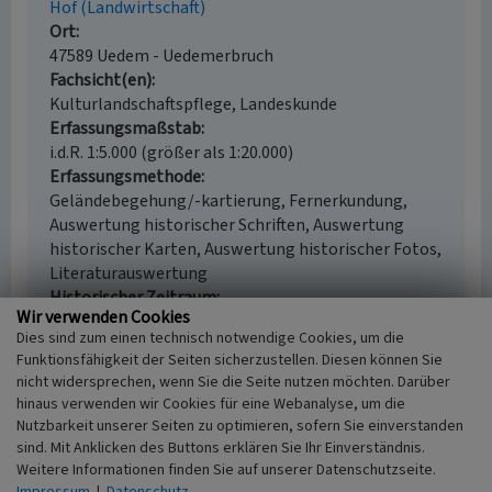
Hof (Landwirtschaft)
Ort
47589 Uedem - Uedemerbruch
Fachsicht(en)
Kulturlandschaftspflege, Landeskunde
Erfassungsmaßstab
i.d.R. 1:5.000 (größer als 1:20.000)
Erfassungsmethode
Geländebegehung/-kartierung, Fernerkundung,
Auswertung historischer Schriften, Auswertung
historischer Karten, Auswertung historischer Fotos,
Literaturauswertung
Historischer Zeitraum
Wir verwenden Cookies
Beginn 1700 bis 1734
Dies sind zum einen technisch notwendige Cookies, um die
Funktionsfähigkeit der Seiten sicherzustellen. Diesen können Sie
nicht widersprechen, wenn Sie die Seite nutzen möchten. Darüber
hinaus verwenden wir Cookies für eine Webanalyse, um die
Empfohlene Zitierweise
Nutzbarkeit unserer Seiten zu optimieren, sofern Sie einverstanden
sind. Mit Anklicken des Buttons erklären Sie Ihr Einverständnis.
Urheberrechtlicher Hinweis
Weitere Informationen finden Sie auf unserer Datenschutzseite.
Der hier präsentierte Inhalt ist urheberrechtlich
Impressum
|
Datenschutz