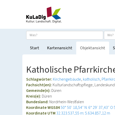
Start
Kartenansicht
Objektansicht
S
Katholische Pfarrkirch
Schlagwörter:
Kirchengebäude
katholisch
Pfarrkir
Fachsicht(en):
Kulturlandschaftspflege, Landeskun
Gemeinde(n):
Düren
Kreis(e):
Düren
Bundesland:
Nordrhein-Westfalen
Koordinate WGS84
50° 50′ 18,54″ N: 6° 29′ 37,43″ O
Koordinate UTM
32.323.537,55 m: 5.634.857,12 m