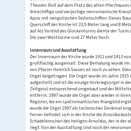
Theodor Roß auf dem Platz des alten Pfarrhauses u
dreischiffige und vierjochige neoromanische Kreuzk
Apsis mit neogotischen Seitenschiffen. Dieses Bau
Querschiff der Kirche ist 23,5 Meter lang und 8 Me
auf. Als Vorbild des Glockenturms diente der Turm 
Die zwei Westtürme sind 27 Meter hoch.
Innenraum und Ausstattung
Der Innenraum der Kirche wurde 1911 und 1913 vo
großflächig ausgemalt. Diese Bemalung wurde im Ja
von Pfarrer Heinrich Sassen ist noch zu sehen. Di
Orgel beigetragen. Die Orgel wurde im Jahre 1915 
aufgestellt und ist die einzige Vorkriegsorgel in 
Zeitgeist entsprechend umgebaut und der Mittelte
entfernt. 1997 wurde die Orgel aber wieder in ihre
Register, die ein spätromantisches Klangbild erge
wurde die Orgel 1997 als technisches Denkmal ein
Ferner befindet sich in der Kirche die Arnoldusbüst
Schädelknochen des heiligen Arnoldus, der in der 
liegt. Von der Ausstattung sind noch der neoroma