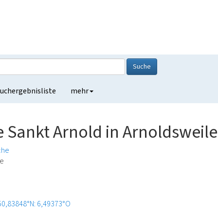
Suche
uchergebnisliste
mehr
e Sankt Arnold in Arnoldsweile
che
de
50,83848°N: 6,49373°O