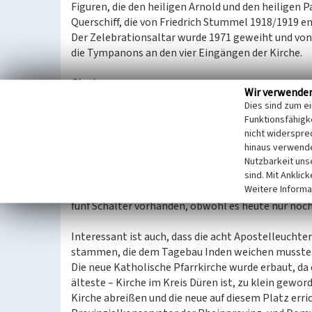
Figuren, die den heiligen Arnold und den heilige
Querschiff, die von Friedrich Stummel 1918/1919 
Der Zelebrationsaltar wurde 1971 geweiht und von 
die Tympanons an den vier Eingängen der Kirche.
Glocken
Wir verwende
Die Pfarrkirche besitzt fünf Glocken: Die Signalgl
Dies sind zum e
Arnoldusglocke von 1958, die Margarethenglocke v
Funktionsfähigke
Glocke von 1681 (1805 umgegossen, diese stammt a
nicht widerspre
Dies ist aber schon die dritte Generation von Gloc
hinaus verwende
wurden im Ersten Weltkrieg eingeschmolzen. Die 
Nutzbarkeit uns
angeschafft und bestand aus fünf Glocken. Diese 
sind. Mit Anklic
Weitere Informa
Schalttafel zur Betätigung der Glocken, die vor 
fünf Schalter vorhanden, obwohl es heute nur noch
Interessant ist auch, dass die acht Apostelleuchter
stammen, die dem Tagebau Inden weichen musste
Die neue Katholische Pfarrkirche wurde erbaut, da d
älteste – Kirche im Kreis Düren ist, zu klein gew
Kirche abreißen und die neue auf diesem Platz err