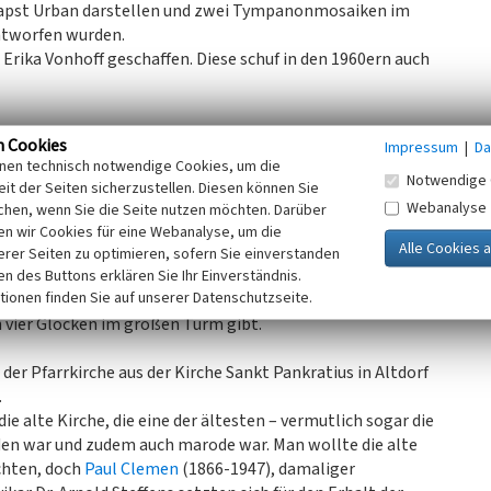
n Papst Urban darstellen und zwei Tympanonmosaiken im
entworfen wurden.
Erika Vonhoff geschaffen. Diese schuf in den 1960ern auch
n Cookies
Impressum
|
Da
ocke im nordwestlichen Seitenturm von 1903, die
inen technisch notwendige Cookies, um die
on 1953, die Johannesglocke von 1953 und die Te Deum
Notwendige 
it der Seiten sicherzustellen. Diesen können Sie
us der Kirche St. Nikolaus in Sturmhübel in Ostpreußen).
Webanalyse
chen, wenn Sie die Seite nutzen möchten. Darüber
ken im Turm der neuen Pfarrkirche. Die ersten Glocken
n wir Cookies für eine Webanalyse, um die
zweite Generation von Glocken wurde in den 1920er Jahren
erer Seiten zu optimieren, sofern Sie einverstanden
wurden im Zweiten Weltkrieg eingeschmolzen. Auf der
ken des Buttons erklären Sie Ihr Einverständnis.
tionen finden Sie auf unserer Datenschutzseite.
dem Zweiten Weltkrieg angebracht wurde, sind immer noch
 vier Glocken im großen Turm gibt.
 der Pfarrkirche aus der Kirche Sankt Pankratius in Altdorf
.
ie alte Kirche, die eine der ältesten – vermutlich sogar die
orden war und zudem auch marode war. Man wollte die alte
ichten, doch
Paul Clemen
(1866-1947), damaliger