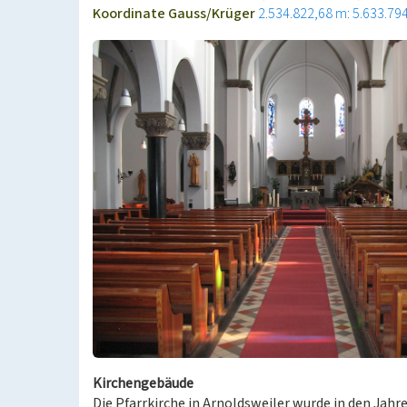
Koordinate Gauss/Krüger
2.534.822,68 m: 5.633.79
Kirchengebäude
Die Pfarrkirche in Arnoldsweiler wurde in den Jahr