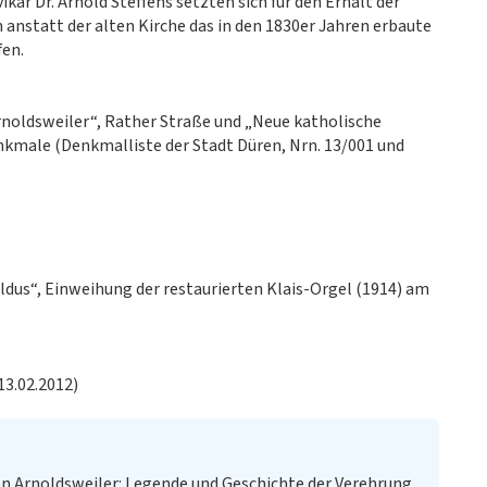
ar Dr. Arnold Steffens setzten sich für den Erhalt der
n anstatt der alten Kirche das in den 1830er Jahren erbaute
fen.
rnoldsweiler“, Rather Straße und „Neue katholische
nkmale (Denkmalliste der Stadt Düren, Nrn. 13/001 und
dus“, Einweihung der restaurierten Klais-Orgel (1914) am
13.02.2012)
on Arnoldsweiler: Legende und Geschichte der Verehrung