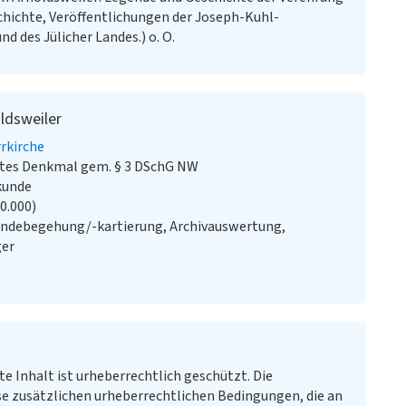
schichte, Veröffentlichungen der Joseph-Kuhl-
nd des Jülicher Landes.) o. O.
oldsweiler
rkirche
stes Denkmal gem. § 3 DSchG NW
kunde
20.000)
ändebegehung/-kartierung, Archivauswertung,
ger
te Inhalt ist urheberrechtlich geschützt. Die
e zusätzlichen urheberrechtlichen Bedingungen, die an