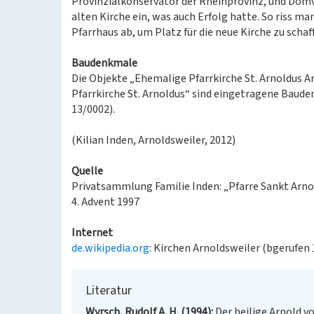
Provinzialkonservator der Rheinprovinz, und Domvik
alten Kirche ein, was auch Erfolg hatte. So riss ma
Pfarrhaus ab, um Platz für die neue Kirche zu schaf
Baudenkmale
Die Objekte „Ehemalige Pfarrkirche St. Arnoldus A
Pfarrkirche St. Arnoldus“ sind eingetragene Baude
13/0002).
(Kilian Inden, Arnoldsweiler, 2012)
Quelle
Privatsammlung Familie Inden: „Pfarre Sankt Arnol
4. Advent 1997
Internet
de.wikipedia.org
: Kirchen Arnoldsweiler (bgerufen 
Literatur
Wyrsch, Rudolf A. H. (1994)
Der heilige Arnold v