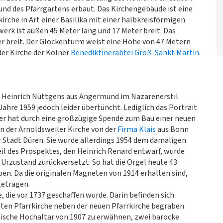
nd des Pfarrgartens erbaut. Das Kirchengebäude ist eine
irche in Art einer Basilika mit einer halbkreisförmigen
werk ist außen 45 Meter lang und 17 Meter breit. Das
ter breit. Der Glockenturm weist eine Höhe von 47 Metern
der Kirche der Kölner
Benediktinerabtei Groß-Sankt Martin
.
n Heinrich Nüttgens aus Angermund im Nazarenerstil
hre 1959 jedoch leider übertüncht. Lediglich das Portrait
eser hat durch eine großzügige Spende zum Bau einer neuen
in der Arnoldsweiler Kirche von der
Firma Klais
aus Bonn
der Stadt Düren. Sie wurde allerdings 1954 dem damaligen
il des Prospektes, den Heinrich Renard entwarf, wurde
n Urzustand zurückversetzt. So hat die Orgel heute 43
ben. Da die originalen Magneten von 1914 erhalten sind,
getragen.
e, die vor 1737 geschaffen wurde. Darin befinden sich
alten Pfarrkirche neben der neuen Pfarrkirche begraben
nische Hochaltar von 1907 zu erwähnen, zwei barocke