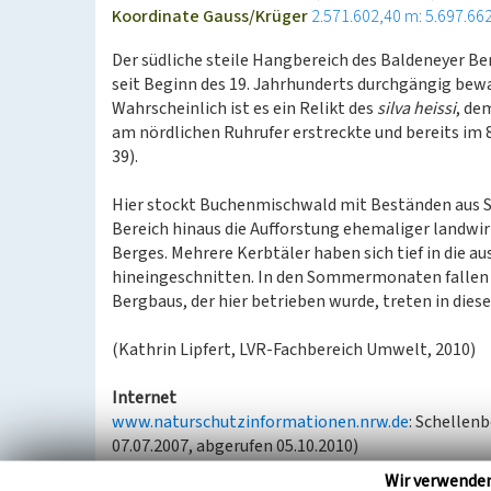
Koordinate Gauss/Krüger
2.571.602,40 m: 5.697.66
Der südliche steile Hangbereich des Baldeneyer Ber
seit Beginn des 19. Jahrhunderts durchgängig bew
Wahrscheinlich ist es ein Relikt des
silva heissi
, de
am nördlichen Ruhrufer erstreckte und bereits im 
39).
Hier stockt Buchenmischwald mit Beständen aus S
Bereich hinaus die Aufforstung ehemaliger landwir
Berges. Mehrere Kerbtäler haben sich tief in die 
hineingeschnitten. In den Sommermonaten fallen d
Bergbaus, der hier betrieben wurde, treten in die
(Kathrin Lipfert, LVR-Fachbereich Umwelt, 2010)
Internet
www.naturschutzinformationen.nrw.de
: Schellen
07.07.2007, abgerufen 05.10.2010)
Wir verwende