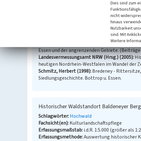
Dies sind zum e
Literatur
Funktionsfähigke
Amt für Geoinformation, Vermessung und Katast
nicht widerspre
hinaus verwende
Karte der Stadt Essen 1803/06, Karten von Hon
Nutzbarkeit uns
Amt für Geoinformation, Vermessung und Kataste
sind. Mit Anklic
des Stadt- und Landkreises Essen 1894 von Augu
Weitere Informa
Imme, Theodor / Historischer Verein für Stadt un
Essen und der angrenzenden Gebiete. (Beiträge z
Landesvermessungsamt NRW (Hrsg.) (2005)
Hi
heutigen Nordrhein-Westfalen im Wandel der Zei
Schmitz, Herbert (1998)
Bredeney - Rittersitze
Siedlungsgeschichte. Bottrop u. Essen.
Historischer Waldstandort Baldeneyer Berg
Schlagwörter
Hochwald
Fachsicht(en)
Kulturlandschaftspflege
Erfassungsmaßstab
i.d.R. 1:5.000 (größer als 1:
Erfassungsmethode
Auswertung historischer 