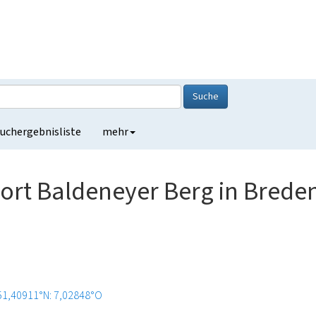
Suche
uchergebnisliste
mehr
dort Baldeneyer Berg in Brede
51,40911°N: 7,02848°O