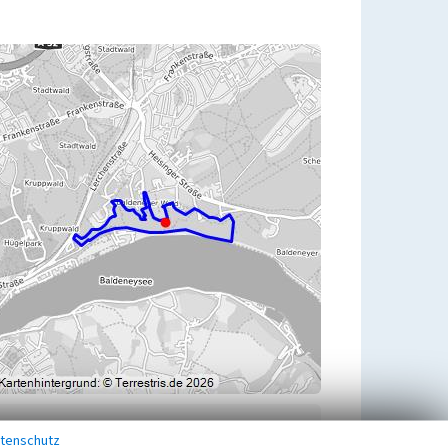
Übergeordnetes Objekt
tenschutz