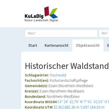
Start
Kartenansicht
Objektansicht
S
Historischer Waldstan
Schlagwörter:
Hochwald
Fachsicht(en):
Kulturlandschaftspflege
Gemeinde(n):
Essen (Nordrhein-Westfalen)
Kreis(e):
Essen (Nordrhein-Westfalen)
Bundesland:
Nordrhein-Westfalen
Koordinate WGS84
51° 24′ 32,79″ N: 7° 01′ 42,53″ O
Koordinate UTM
32.362.885,36 m: 5.697.164,93 m