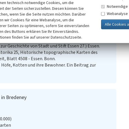
inen technisch notwendige Cookies, um die
Notwendige 
it der Seiten sicherzustellen. Diesen können Sie
Webanalyse
er der Stadt Essen (Hrsg.) (1965)
chen, wenn Sie die Seite nutzen möchten. Darüber
Historischer Atlas zur
n wir Cookies für eine Webanalyse, um die
igmann/Vogelsang (überarbeitet und ergänzt). Essen.
erer Seiten zu optimieren, sofern Sie einverstanden
r der Stadt Essen (Hrsg.) (o.J.)
Topographische Karte
ken des Buttons erklären Sie Ihr Einverständnis.
st Hofacker. Essen.
tionen finden Sie auf unserer Datenschutzseite.
d Stift Essen (Hrsg.) (1905)
Die Ortsnamen des Kreises
ur Geschichte von Stadt und Stift Essen 27.) Essen.
storika 25, Historische topographische Karten des
t, Blatt 4508 - Essen. Bonn.
, Höfe, Kotten und ihre Bewohner. Ein Beitrag zur
 in Bredeney
20.000)
Karten