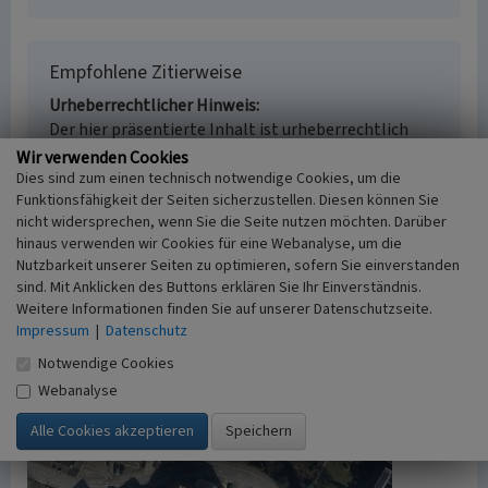
Empfohlene Zitierweise
Urheberrechtlicher Hinweis
Der hier präsentierte Inhalt ist urheberrechtlich
geschützt. Die angezeigten Medien unterliegen
Wir verwenden Cookies
möglicherweise zusätzlichen urheberrechtlichen
Dies sind zum einen technisch notwendige Cookies, um die
Funktionsfähigkeit der Seiten sicherzustellen. Diesen können Sie
Bedingungen, die an diesen ausgewiesen sind.
nicht widersprechen, wenn Sie die Seite nutzen möchten. Darüber
Empfohlene Zitierweise
hinaus verwenden wir Cookies für eine Webanalyse, um die
„Wohnhaus Kirchplatz 10 in Beeck”. In: KuLaDig,
Nutzbarkeit unserer Seiten zu optimieren, sofern Sie einverstanden
Kultur.Landschaft.Digital. URL:
sind. Mit Anklicken des Buttons erklären Sie Ihr Einverständnis.
https://www.kuladig.de/Objektansicht/O-3355-
Weitere Informationen finden Sie auf unserer Datenschutzseite.
20101220-6
(Abgerufen: 10. August 2026)
Impressum
|
Datenschutz
Notwendige Cookies
Webanalyse