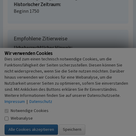
Historischer Zeitraum
Beginn 1750
Empfohlene Zitierweise
Urheberrechtlicher Hinweis
Wir verwenden Cookies
Der hier präsentierte Inhalt ist urheberrechtlich
Dies sind zum einen technisch notwendige Cookies, um die
geschützt. Die angezeigten Medien unterliegen
Funktionsfähigkeit der Seiten sicherzustellen. Diesen können Sie
möglicherweise zusätzlichen urheberrechtlichen
nicht widersprechen, wenn Sie die Seite nutzen möchten. Darüber
Bedingungen, die an diesen ausgewiesen sind.
hinaus verwenden wir Cookies für eine Webanalyse, um die
Empfohlene Zitierweise
Nutzbarkeit unserer Seiten zu optimieren, sofern Sie einverstanden
„Wohnhaus Ecke Kirchplatz / Kirchgasse in Beeck”.
sind. Mit Anklicken des Buttons erklären Sie Ihr Einverständnis.
In: KuLaDig, Kultur.Landschaft.Digital. URL:
Weitere Informationen finden Sie auf unserer Datenschutzseite.
https://www.kuladig.de/Objektansicht/O-3352-
Impressum
|
Datenschutz
20101220-3
(Abgerufen: 10. August 2026)
Notwendige Cookies
Webanalyse