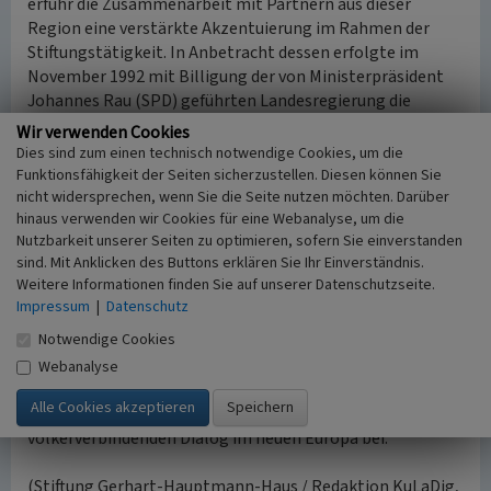
erfuhr die Zusammenarbeit mit Partnern aus dieser
Region eine verstärkte Akzentuierung im Rahmen der
Stiftungstätigkeit. In Anbetracht dessen erfolgte im
November 1992 mit Billigung der von Ministerpräsident
Johannes Rau (SPD) geführten Landesregierung die
Umbenennung in „Stiftung Gerhart-Hauptmann-Haus –
Wir verwenden Cookies
Deutsch-osteuropäisches Forum“. Die Namensgebung
Dies sind zum einen technisch notwendige Cookies, um die
nach dem in Schlesien geborenen
Funktionsfähigkeit der Seiten sicherzustellen. Diesen können Sie
Literaturnobelpreisträger Gerhart Hauptmann (1862-
nicht widersprechen, wenn Sie die Seite nutzen möchten. Darüber
hinaus verwenden wir Cookies für eine Webanalyse, um die
1946), dessen Werk nach wie vor zur Weltliteratur zählt,
Nutzbarkeit unserer Seiten zu optimieren, sofern Sie einverstanden
trägt dem Gedanken des kulturellen Brückenbaus zu
sind. Mit Anklicken des Buttons erklären Sie Ihr Einverständnis.
unseren europäischen Nachbarn Rechnung.
Weitere Informationen finden Sie auf unserer Datenschutzseite.
Impressum
|
Datenschutz
Im Zeichen der Osterweiterung der Europäischen Union
Notwendige Cookies
ist die Aufgabe der Bewahrung und Pflege unseres
gemeinsamen historischen und kulturellen Erbes
Webanalyse
aktueller denn je. Die Stiftung Gerhart-Hauptmann-Haus –
Deutsch-osteuropäisches Forum trägt zum
völkerverbindenden Dialog im neuen Europa bei.
(Stiftung Gerhart-Hauptmann-Haus / Redaktion KuLaDig,