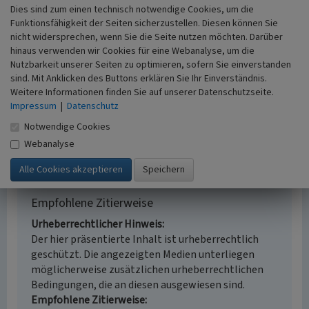
Ortskern
Dorfkern
Dies sind zum einen technisch notwendige Cookies, um die
Fachsicht(en)
Funktionsfähigkeit der Seiten sicherzustellen. Diesen können Sie
Kulturlandschaftspflege, Landeskunde
nicht widersprechen, wenn Sie die Seite nutzen möchten. Darüber
Erfassungsmaßstab
hinaus verwenden wir Cookies für eine Webanalyse, um die
i.d.R. 1:5.000 (größer als 1:20.000)
Nutzbarkeit unserer Seiten zu optimieren, sofern Sie einverstanden
sind. Mit Anklicken des Buttons erklären Sie Ihr Einverständnis.
Erfassungsmethode
Weitere Informationen finden Sie auf unserer Datenschutzseite.
Literaturauswertung, Geländebegehung/-
Impressum
|
Datenschutz
kartierung
Historischer Zeitraum
Notwendige Cookies
Beginn 835
Webanalyse
Empfohlene Zitierweise
Urheberrechtlicher Hinweis
Der hier präsentierte Inhalt ist urheberrechtlich
geschützt. Die angezeigten Medien unterliegen
möglicherweise zusätzlichen urheberrechtlichen
Bedingungen, die an diesen ausgewiesen sind.
Empfohlene Zitierweise