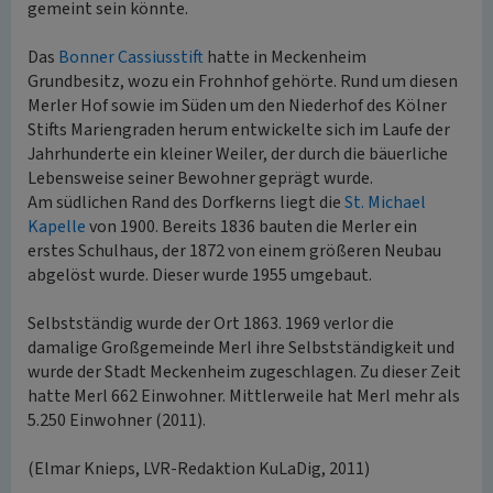
gemeint sein könnte.
Das
Bonner Cassiusstift
hatte in Meckenheim
Grundbesitz, wozu ein Frohnhof gehörte. Rund um diesen
Merler Hof sowie im Süden um den Niederhof des Kölner
Stifts Mariengraden herum entwickelte sich im Laufe der
Jahrhunderte ein kleiner Weiler, der durch die bäuerliche
Lebensweise seiner Bewohner geprägt wurde.
Am südlichen Rand des Dorfkerns liegt die
St. Michael
Kapelle
von 1900. Bereits 1836 bauten die Merler ein
erstes Schulhaus, der 1872 von einem größeren Neubau
abgelöst wurde. Dieser wurde 1955 umgebaut.
Selbstständig wurde der Ort 1863. 1969 verlor die
damalige Großgemeinde Merl ihre Selbstständigkeit und
wurde der Stadt Meckenheim zugeschlagen. Zu dieser Zeit
hatte Merl 662 Einwohner. Mittlerweile hat Merl mehr als
5.250 Einwohner (2011).
(Elmar Knieps, LVR-Redaktion KuLaDig, 2011)