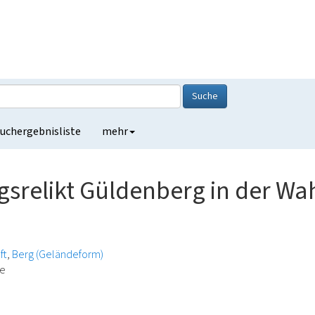
Suche
uchergebnisliste
mehr
ngsrelikt Güldenberg in der W
ft
Berg (Geländeform)
de