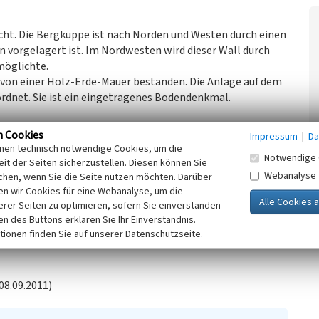
ht. Die Bergkuppe ist nach Norden und Westen durch einen
 vorgelagert ist. Im Nordwesten wird dieser Wall durch
möglichte.
von einer Holz-Erde-Mauer bestanden. Die Anlage auf dem
rdnet. Sie ist ein eingetragenes Bodendenkmal.
n Cookies
Impressum
|
Da
inen technisch notwendige Cookies, um die
Notwendige 
rdwestlichen Rand des Güldenbergs … diente vermutlich als
it der Seiten sicherzustellen. Diesen können Sie
aren Erdwälle sind Überreste einer ehemaligen
Webanalyse
chen, wenn Sie die Seite nutzen möchten. Darüber
h. An der nordwestlichen Ecke wies die Anlage eine
n wir Cookies für eine Webanalyse, um die
erer Seiten zu optimieren, sofern Sie einverstanden
rten Wall geschützt war. Im Bereich der Befestigung wurden
ken des Buttons erklären Sie Ihr Einverständnis.
Scherben aus der älteren Eisenzeit geborgen. Weiter im
tionen finden Sie auf unserer Datenschutzseite.
chgewiesen werden.“
(Groten u.a. 2006)
08.09.2011)