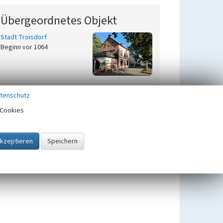
Übergeordnetes Objekt
Stadt Troisdorf
Beginn vor 1064
tenschutz
Zugehörig zu
1
Cookies
Relikte der Besiedlung in der
Kulturlandschaft Wahner
Heide