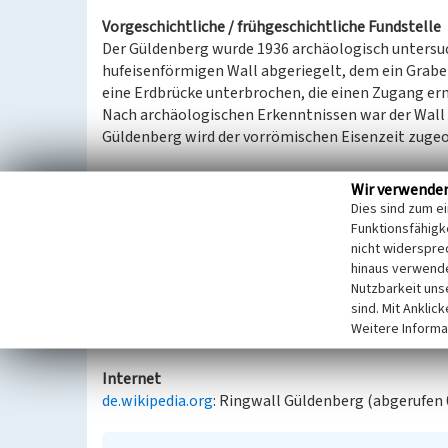
Vorgeschichtliche / frühgeschichtliche Fundstelle
Der Güldenberg wurde 1936 archäologisch untersuc
hufeisenförmigen Wall abgeriegelt, dem ein Graben
eine Erdbrücke unterbrochen, die einen Zugang er
Nach archäologischen Erkenntnissen war der Wall 
Güldenberg wird der vorrömischen Eisenzeit zugeo
(Alexandra Lehmann / LVR-Umweltamt 2003)
Wir verwende
Dies sind zum e
„… Die Wallanlage aus der älteren Eisenzeit am no
Funktionsfähigke
befestigter Adelssitz. Die im Gelände noch erkennb
nicht widerspre
zweischaligen Mauer aus Holzpalisaden und Erdreic
hinaus verwende
Nutzbarkeit uns
Toröffnung auf, die durch einen weiteren vorgelage
sind. Mit Anklic
bei Ausgrabungen in den 1930er Jahren zahlreiche 
Weitere Informa
Westen konnten Grabhügel dieser Zeitstellung na
Internet
de.wikipedia.org
: Ringwall Güldenberg (abgerufen 