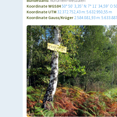
Bundesland:
Nordrhein-Westfalen
Koordinate WGS84
50° 50′ 3,35″ N: 7° 11′ 34,59″ O
5
Koordinate UTM
32.372.752,43 m: 5.632.950,55 m
Koordinate Gauss/Krüger
2.584.081,93 m: 5.633.88