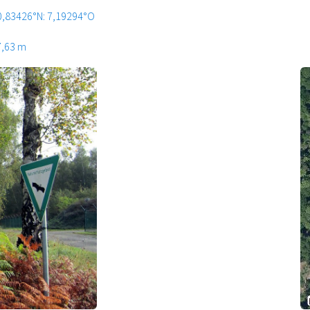
0,83426°N: 7,19294°O
7,63 m