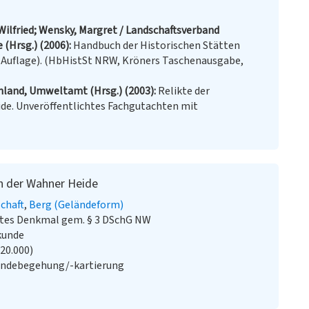
Wilfried; Wensky, Margret / Landschaftsverband
 (Hrsg.) (2006)
Handbuch der Historischen Stätten
e Auflage). (HbHistSt NRW, Kröners Taschenausgabe,
nland, Umweltamt (Hrsg.) (2003)
Relikte der
ide. Unveröffentlichtes Fachgutachten mit
in der Wahner Heide
chaft
Berg (Geländeform)
stes Denkmal gem. § 3 DSchG NW
kunde
:20.000)
ändebegehung/-kartierung