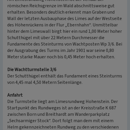
römischen Reichsgrenze im Wald abschnittsweise gut
erhalten. Besonders deutlich erkennt man Graben und
Wall der letzten Ausbauphase des Limes auf der Westseite
des Höhenrückens in der Flur „Ebernhahn“. Unmittelbar
hinter dem Limeswall birgt hier ein rund 1,00 Meter hoher
Schutthügel mit über 22 Metern Durchmesser die
Fundamente des Steinturms von Wachtposten Wp 3/6. Bei
der Ausgrabung des Turms im Jahr 1901 war seine 0,80
Meter starke Mauer noch bis 0,45 Meter hoch erhalten.
Die Wachtturmstelle 3/6
Der Schutthügel enthält das Fundament eines Steinturms
von 4,45 mal 4,50 Metern Seitenlänge.
Anfahrt
Die Turmstelle liegt am Limesrundweg Hohenstein. Der
Startpunkt des Rundweges ist an der Kreisstraße K 687
zwischen Born und Breithardt am Wanderparkplatz
„Sechsarmiger Stock“. Dort folgt man dem mit einem
Helm gekennzeichneten Rundweg zu den verschiedenen