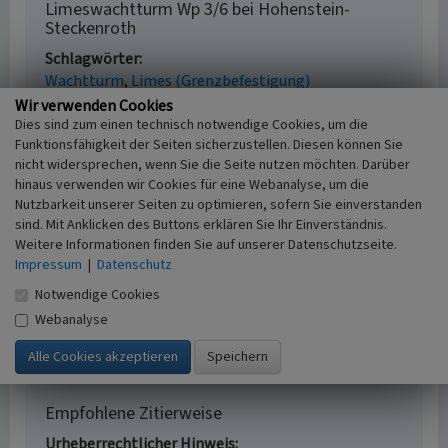
Limeswachtturm Wp 3/6 bei Hohenstein-
Steckenroth
Schlagwörter
Wachtturm
Limes (Grenzbefestigung)
Gesetzlich geschütztes Kulturdenkmal
Wir verwenden Cookies
Kulturdenkmal gem. § 2 DSchG Hessen
Dies sind zum einen technisch notwendige Cookies, um die
Funktionsfähigkeit der Seiten sicherzustellen. Diesen können Sie
Fachsicht(en)
nicht widersprechen, wenn Sie die Seite nutzen möchten. Darüber
Archäologie, Denkmalpflege
hinaus verwenden wir Cookies für eine Webanalyse, um die
Erfassungsmaßstab
Nutzbarkeit unserer Seiten zu optimieren, sofern Sie einverstanden
Keine Angabe
sind. Mit Anklicken des Buttons erklären Sie Ihr Einverständnis.
Erfassungsmethode
Weitere Informationen finden Sie auf unserer Datenschutzseite.
Archäologische Grabung, Archäologische
Impressum
|
Datenschutz
Prospektion
Notwendige Cookies
Historischer Zeitraum
Webanalyse
Beginn 150, Ende 260
Empfohlene Zitierweise
Urheberrechtlicher Hinweis